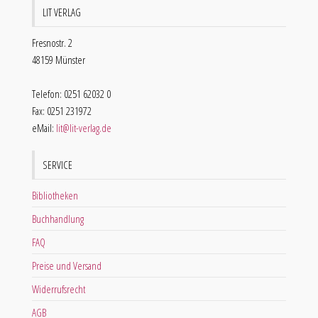
LIT VERLAG
Fresnostr. 2
48159 Münster
Telefon: 0251 62032 0
Fax: 0251 231972
eMail:
lit@lit-verlag.de
SERVICE
Bibliotheken
Buchhandlung
FAQ
Preise und Versand
Widerrufsrecht
AGB