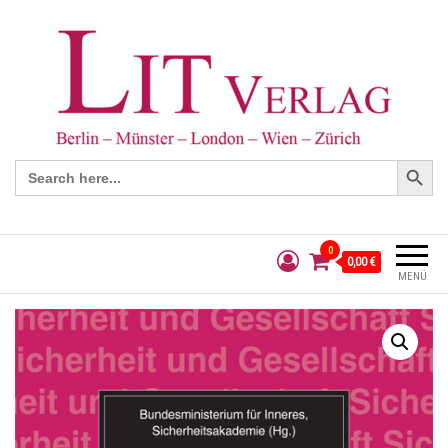
Search Button
Search
for:
0
0,00 €
MENÜ