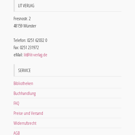
LIT VERLAG
Fresnostr. 2
48159 Münster
Telefon: 0251 62032 0
Fax: 0251 231972
eMail:
lit@lit-verlag.de
SERVICE
Bibliotheken
Buchhandlung
FAQ
Preise und Versand
Widerrufsrecht
AGB