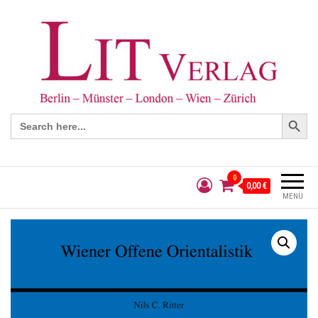
Search Button
Search
for:
0
0,00 €
MENÜ