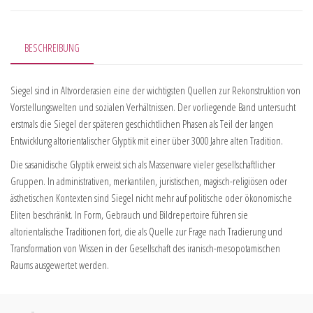
BESCHREIBUNG
Siegel sind in Altvorderasien eine der wichtigsten Quellen zur Rekonstruktion von
Vorstellungswelten und sozialen Verhältnissen. Der vorliegende Band untersucht
erstmals die Siegel der späteren geschichtlichen Phasen als Teil der langen
Entwicklung altorientalischer Glyptik mit einer über 3000 Jahre alten Tradition.
Die sasanidische Glyptik erweist sich als Massenware vieler gesellschaftlicher
Gruppen. In administrativen, merkantilen, juristischen, magisch-religiösen oder
ästhetischen Kontexten sind Siegel nicht mehr auf politische oder ökonomische
Eliten beschränkt. In Form, Gebrauch und Bildrepertoire führen sie
altorientalische Traditionen fort, die als Quelle zur Frage nach Tradierung und
Transformation von Wissen in der Gesellschaft des iranisch-mesopotamischen
Raums ausgewertet werden.