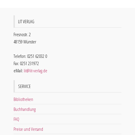
LIT VERLAG
Fresnostr. 2
48159 Münster
Telefon: 0251 62032 0
Fax: 0251 231972
eMail:
lit@lit-verlag.de
SERVICE
Bibliotheken
Buchhandlung
FAQ
Preise und Versand