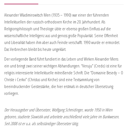
Alexander Wladimirowitsch Men (1935 – 1990) war einer der führenden
Intellektuellen der russisch-orthodoxen Kirche im 20. Jahrhundert. Als
Religionsphilosoph und Theologe übte er ebenso großen Einfluss auf die
wissenschaftliche Intelligenz aus und genoss große Popularität. Seine Offenheit
und Liberalität haben ihm aber auch Feinde verschafft. 1990 wurde er ermordet.
Das Verbrechen bleibt bis heute ungeklärt.
Der vorliegende Band führt fundiert in das Leben und Wirken Alexander Mens
ein und bringt zwei seiner wichtigen Abhandlungen. “Veruju” (Credo) ist eine für
religiös interessierte Intellektuelle mitreißende Schrift. Die “Domasnie Besedy – O
Christe i Cerkvi” (Christus und Kirche) sind eine Textsammlung von
beeindruckender Geistesstärke, die hier erstmals in deutscher Übersetzung
vorliegen.
Der Herausgeber und Übersetzer, Wolfgang Schmidinger, wurde 1950 in Wien
geboren, studierte Slawistik und arbeitete anschließend viele Jahre im Bankwesen.
Seit 2008 ist er u.a. als selbständiger Übersetzer tätig.