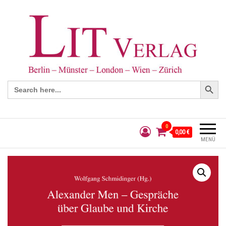
Search Button
Search
for:
0
0,00 €
MENÜ