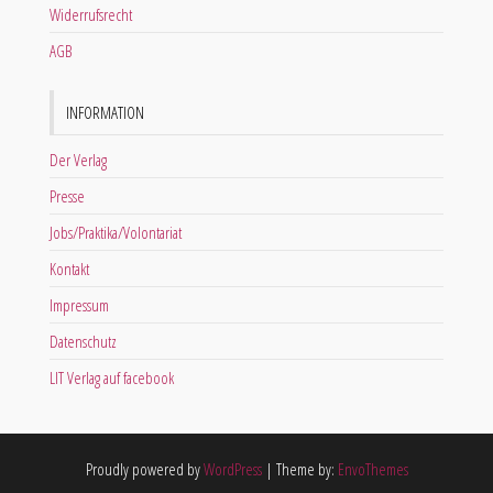
Widerrufsrecht
AGB
INFORMATION
Der Verlag
Presse
Jobs/Praktika/Volontariat
Kontakt
Impressum
Datenschutz
LIT Verlag auf facebook
Proudly powered by
WordPress
|
Theme by:
EnvoThemes