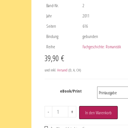
Band-Nr.
2
Jahr
2011
Seiten
616
Bindung
gebunden
Reihe
Fachgeschichte: Romanistik
39,90
€
und inkl.
Versand
(D, A, CH)
eBook/Print
-
+
In den Warenkorb