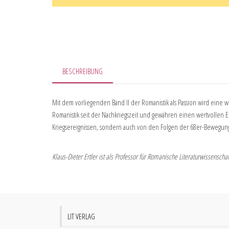
BESCHREIBUNG
Mit dem vorliegenden Band II der Romanistik als Passion wird eine w
Romanistik seit der Nachkriegszeit und gewähren einen wertvollen E
Kriegsereignissen, sondern auch von den Folgen der 68er-Bewegu
Klaus-Dieter Ertler ist als Professor für Romanische Literaturwissenschaft
LIT VERLAG