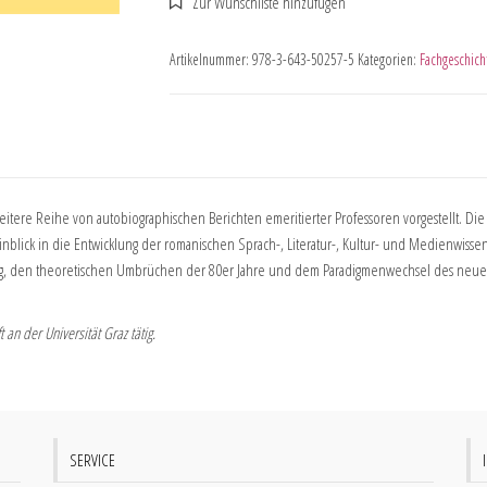
Artikelnummer:
978-3-643-50257-5
Kategorien:
Fachgeschich
eitere Reihe von autobiographischen Berichten emeritierter Professoren vorgestellt. Die
inblick in die Entwicklung der romanischen Sprach-, Literatur-, Kultur- und Medienwisse
ng, den theoretischen Umbrüchen der 80er Jahre und dem Paradigmenwechsel des neuen
 an der Universität Graz tätig.
SERVICE