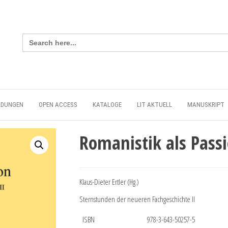
Search
for:
LDUNGEN
OPEN ACCESS
KATALOGE
LIT AKTUELL
MANUSKRIPT
Romanistik als Pass
Klaus-Dieter Ertler (Hg.)
Sternstunden der neueren Fachgeschichte II
ISBN
978-3-643-50257-5