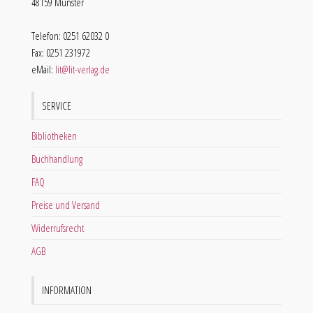
48159 Münster
Telefon: 0251 62032 0
Fax: 0251 231972
eMail:
lit@lit-verlag.de
SERVICE
Bibliotheken
Buchhandlung
FAQ
Preise und Versand
Widerrufsrecht
AGB
INFORMATION