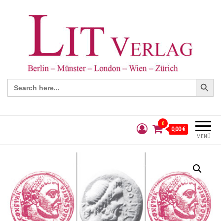
Search Button
Search
for:
0
0,00 €
MENÜ