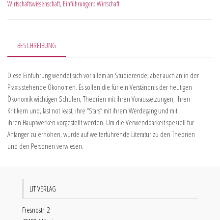
Wirtschaftswissenschaft
,
Einführungen: Wirtschaft
BESCHREIBUNG
Diese Einführung wendet sich vor allem an Studierende, aber auch an in der
Praxis stehende Ökonomen. Es sollen die für ein Verständnis der heutigen
Ökonomik wichtigen Schulen, Theorien mit ihren Voraussetzungen, ihren
Kritikern und, last not least, ihre “Stars” mit ihrem Werdegang und mit
ihren Hauptwerken vorgestellt werden. Um die Verwendbarkeit speziell für
Anfänger zu erhöhen, wurde auf weiterführende Literatur zu den Theorien
und den Personen verwiesen.
LIT VERLAG
Fresnostr. 2