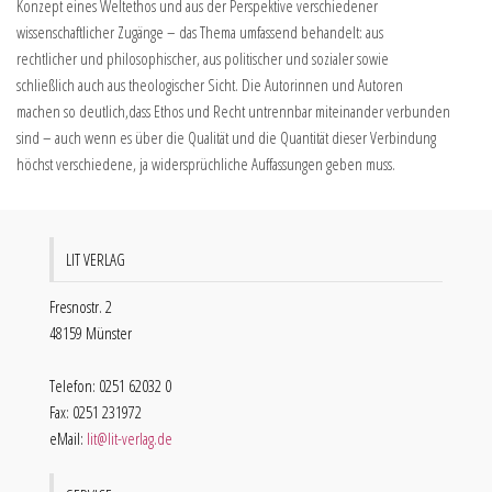
Konzept eines Weltethos und aus der Perspektive verschiedener
wissenschaftlicher Zugänge – das Thema umfassend behandelt: aus
rechtlicher und philosophischer, aus politischer und sozialer sowie
schließlich auch aus theologischer Sicht. Die Autorinnen und Autoren
machen so deutlich,dass Ethos und Recht untrennbar miteinander verbunden
sind – auch wenn es über die Qualität und die Quantität dieser Verbindung
höchst verschiedene, ja widersprüchliche Auffassungen geben muss.
LIT VERLAG
Fresnostr. 2
48159 Münster
Telefon: 0251 62032 0
Fax: 0251 231972
eMail:
lit@lit-verlag.de