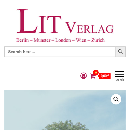
Search Button
Search
for:
0
0,00 €
MENÜ