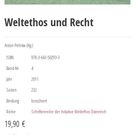
Weltethos und Recht
Anton Pelinka (Hg.)
ISBN
978-3-643-50293-3
Band-Nr.
4
Jahr
2011
Seiten
232
Bindung
broschiert
Reihe
Schriftenreihe der Initiative Weltethos Österreich
19,90
€