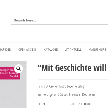
Search
for:
LDUNGEN
OPEN ACCESS
KATALOGE
LIT AKTUELL
MANUSKRIPT
“Mit Geschichte wil
Harald D. Gröller, László Levente Balogh
Erinnerungs- und Gedächtnisorte in Debrecen
ISBN
978-3-643-50348-0