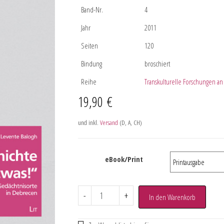
Band-Nr.
4
Jahr
2011
Seiten
120
Bindung
broschiert
Reihe
Transkulturelle Forschungen an
19,90
€
und inkl.
Versand
(D, A, CH)
eBook/Print
-
+
In den Warenkorb