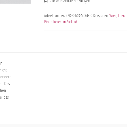
Artikelnummer:
978-3-643-50348-0
Kategorien:
Wien
,
Litera
Bibliotheken im Ausland
en
nicht
 sondern
er. Des
chen
al des