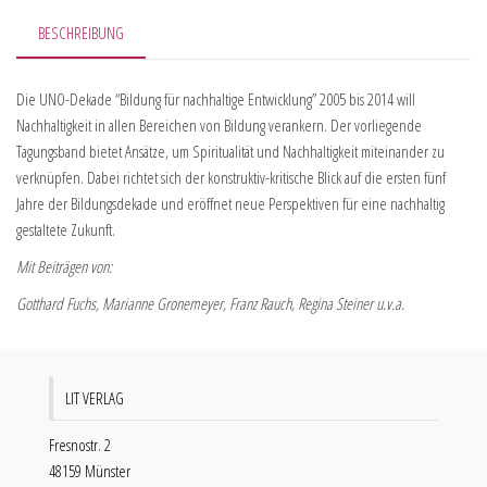
BESCHREIBUNG
Die UNO-Dekade “Bildung für nachhaltige Entwicklung” 2005 bis 2014 will
Nachhaltigkeit in allen Bereichen von Bildung verankern. Der vorliegende
Tagungsband bietet Ansätze, um Spiritualität und Nachhaltigkeit miteinander zu
verknüpfen. Dabei richtet sich der konstruktiv-kritische Blick auf die ersten fünf
Jahre der Bildungsdekade und eröffnet neue Perspektiven für eine nachhaltig
gestaltete Zukunft.
Mit Beiträgen von:
Gotthard Fuchs, Marianne Gronemeyer, Franz Rauch, Regina Steiner u.v.a.
LIT VERLAG
Fresnostr. 2
48159 Münster