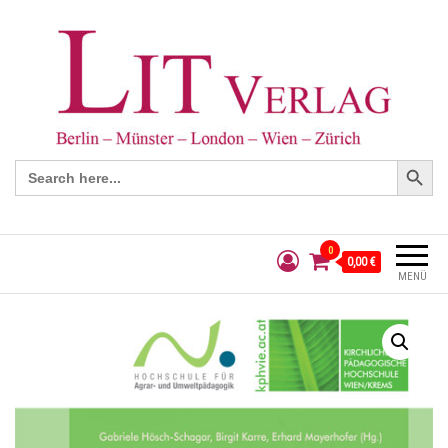
Search Button
Search
for:
0
0,00 €
MENÜ