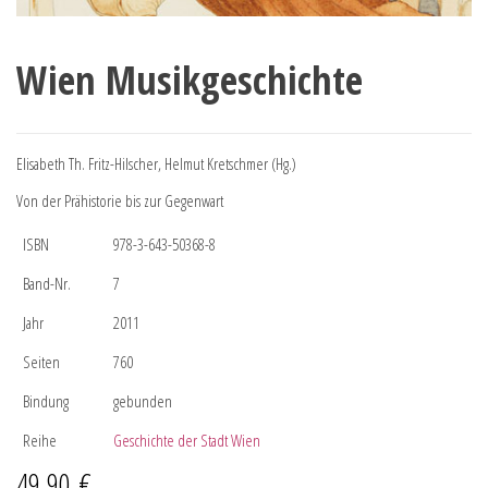
Wien Musikgeschichte
Elisabeth Th. Fritz-Hilscher, Helmut Kretschmer (Hg.)
Von der Prähistorie bis zur Gegenwart
ISBN
978-3-643-50368-8
Band-Nr.
7
Jahr
2011
Seiten
760
Bindung
gebunden
Reihe
Geschichte der Stadt Wien
49,90
€