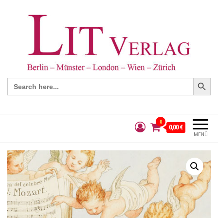
Search Button
Search
for:
0
0,00 €
MENÜ