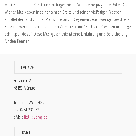
Musik spielt in der Kunst- und Kulturgeschichte Wiens eine prägende Rolle. Das
Wiener Musikleben in seiner ganzen Breite und seinen vielfältigen Facetten
entfaltet der Band von der Prähistorie bis zur Gegenwart. Auch weniger beachtete
Bereiche werden behandelt, denn Volksmusik und “Hochkultur” weisen unzählige
Schnittpunkte auf. Diese Musikgeschichte ist eine Einführung und Bereicherung
für den Kenner.
LIT VERLAG
Fresnostr. 2
48159 Münster
Telefon: 0251 62032 0
Fax: 0251 231972
eMail:
lit@lit-verlag.de
SERVICE