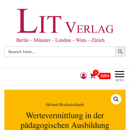
Search Button
Search
for:
0
0,00 €
MENÜ