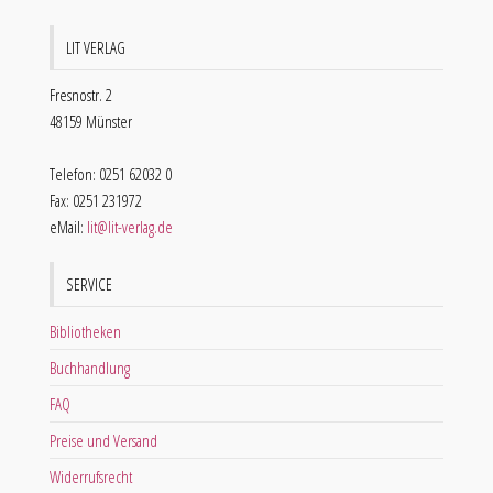
LIT VERLAG
Fresnostr. 2
48159 Münster
Telefon: 0251 62032 0
Fax: 0251 231972
eMail:
lit@lit-verlag.de
SERVICE
Bibliotheken
Buchhandlung
FAQ
Preise und Versand
Widerrufsrecht