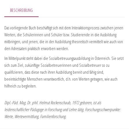
BESCHREIBUNG
Das vorliegende Buch beschäftigt sich mit dem Interaktionsprozess zwischen jenen
Werten, die Schülerinnen und Schüler bzw. Studierende in die Ausbildung
mitbringen, und jenen, die in der Ausbildung theoretisch vermittelt wie auch von
den Adressaten praktisch erworben werden.
Im Mittelpunkt steht dabei die Sozialbetreuungsausbildung in Österreich. Sie setzt
sich zum Ziel, zukünftige Sozialbetreuerinnen und Sozialbetreuer so zu
qualifizieren, dass diese nach ihrer Ausbildung bereit und fähig sind,
beeinträchtigte Menschen verantwortlich, d.h. von Werten getragen, wie auch
hilfreich zu begleiten.
Dipl.-Päd. Mag. Dr. phil. Helmut Rockenschaub, 1972 geboren, ist als
leidenschaftlicher Pädagoge in Forschung und Lehre tätig. Forschungsschwerpunkte:
Werte, Wertevermittlung, Familienforschung.