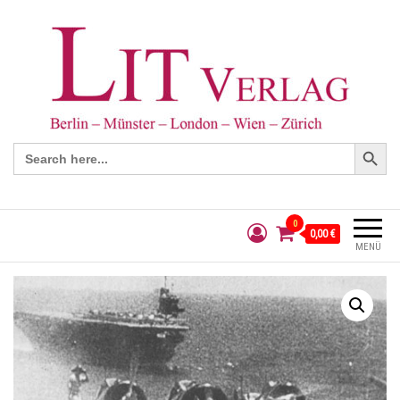
Search Button
Search
for:
0
0,00 €
MENÜ