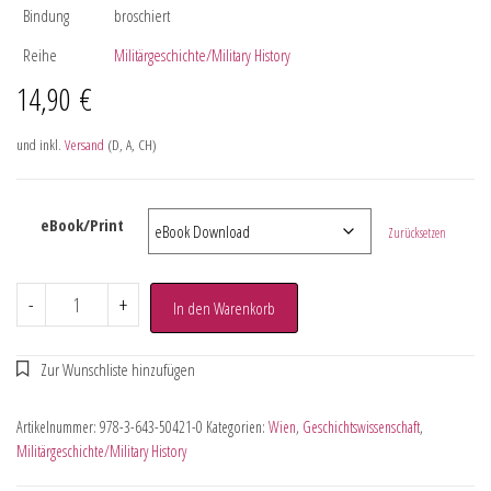
Bindung
broschiert
Reihe
Militärgeschichte/Military History
14,90
€
und inkl.
Versand
(D, A, CH)
eBook/Print
Zurücksetzen
-
+
In den Warenkorb
Artikelnummer:
978-3-643-50421-0
Kategorien:
Wien
,
Geschichtswissenschaft
,
Militärgeschichte/Military History