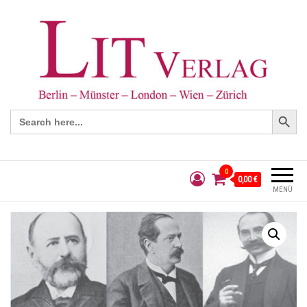
Search Button
Search
for:
0
0,00 €
MENÜ