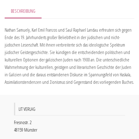
BESCHREIBUNG
Nathan Samuely, Karl Emil Franzos und Saul Raphael Landau erfreuten sich gegen
Ende des 19. Jahrhunderts großer Beliebtheit in der jüdischen und nicht-
jüdischen Leserschaft. Mit ihnen verbreiterte sich das ideologische Spektrum
jüdischer Geistesgeschichte. Sie kündigen die entscheidenden politischen und
kulturellen Optionen der galizischen Juden nach 1900 an. Die unterschiedliche
Wahrnehmung der kulturellen, geistigen und literarischen Geschichte der Juden
in Galizien und die daraus entstandenen Diskurse im Spannungsfeld von Haskala,
Assimilationstendenzen und Zionismus sind Gegenstand des vorliegenden Buches.
LIT VERLAG
Fresnostr. 2
48159 Münster