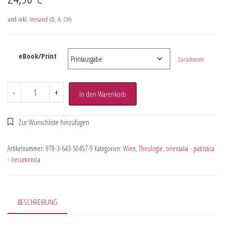
und inkl.
Versand
(D, A, CH)
eBook/Print
Zurücksetzen
-
+
In den Warenkorb
Artikelnummer:
978-3-643-50457-9
Kategorien:
Wien
,
Theologie
,
orientalia - patristica
- oecumenica
BESCHREIBUNG