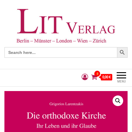
Search Button
Search
for:
0
0,00 €
MENÜ