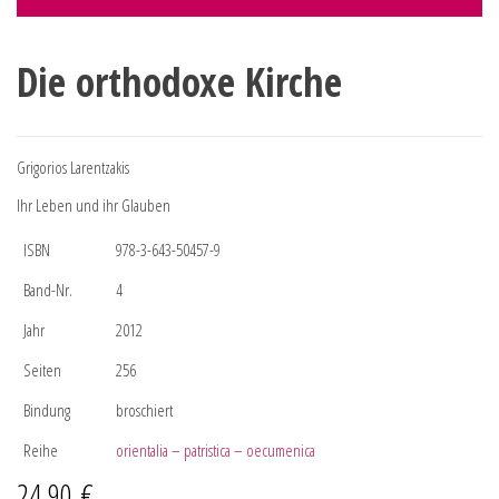
Die orthodoxe Kirche
Grigorios Larentzakis
Ihr Leben und ihr Glauben
ISBN
978-3-643-50457-9
Band-Nr.
4
Jahr
2012
Seiten
256
Bindung
broschiert
Reihe
orientalia – patristica – oecumenica
24,90
€