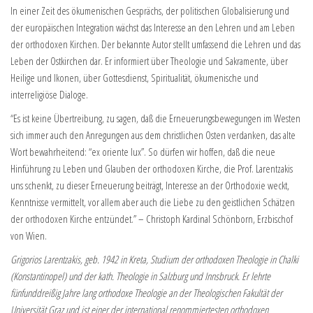
In einer Zeit des ökumenischen Gesprächs, der politischen Globalisierung und
der europäischen Integration wächst das Interesse an den Lehren und am Leben
der orthodoxen Kirchen. Der bekannte Autor stellt umfassend die Lehren und das
Leben der Ostkirchen dar. Er informiert über Theologie und Sakramente, über
Heilige und Ikonen, über Gottesdienst, Spiritualität, ökumenische und
interreligiöse Dialoge.
“Es ist keine Übertreibung, zu sagen, daß die Erneuerungsbewegungen im Westen
sich immer auch den Anregungen aus dem christlichen Osten verdanken, das alte
Wort bewahrheitend: “ex oriente lux”. So dürfen wir hoffen, daß die neue
Hinführung zu Leben und Glauben der orthodoxen Kirche, die Prof. Larentzakis
uns schenkt, zu dieser Erneuerung beiträgt, Interesse an der Orthodoxie weckt,
Kenntnisse vermittelt, vor allem aber auch die Liebe zu den geistlichen Schätzen
der orthodoxen Kirche entzündet.” – Christoph Kardinal Schönborn, Erzbischof
von Wien.
Grigorios Larentzakis, geb. 1942 in Kreta, Studium der orthodoxen Theologie in Chalki
(Konstantinopel) und der kath. Theologie in Salzburg und Innsbruck. Er lehrte
fünfunddreißig Jahre lang orthodoxe Theologie an der Theologischen Fakultät der
Universität Graz und ist einer der international renommiertesten orthodoxen