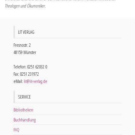
Theologen und Ökumeniker.
LIT VERLAG
Fresnostr. 2
48159 Münster
Telefon: 0251 62032 0
Fax: 0251 231972
eMail:
lit@lit-verlag.de
SERVICE
Bibliotheken
Buchhandlung
FAQ