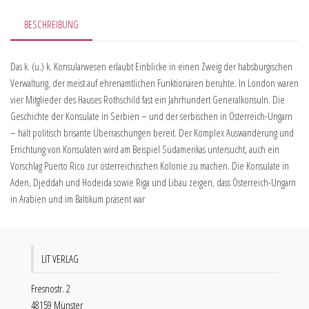
BESCHREIBUNG
Das k. (u.) k. Konsularwesen erlaubt Einblicke in einen Zweig der habsburgischen
Verwaltung, der meist auf ehrenamtlichen Funktionären beruhte. In London waren
vier Mitglieder des Hauses Rothschild fast ein Jahrhundert Generalkonsuln. Die
Geschichte der Konsulate in Serbien – und der serbischen in Österreich-Ungarn
– hält politisch brisante Überraschungen bereit. Der Komplex Auswanderung und
Errichtung von Konsulaten wird am Beispiel Südamerikas untersucht, auch ein
Vorschlag Puerto Rico zur österreichischen Kolonie zu machen. Die Konsulate in
Aden, Djeddah und Hodeida sowie Riga und Libau zeigen, dass Österreich-Ungarn
in Arabien und im Baltikum präsent war
LIT VERLAG
Fresnostr. 2
48159 Münster