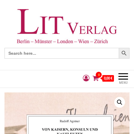
Search Button
Search
for:
0
0,00 €
MENÜ