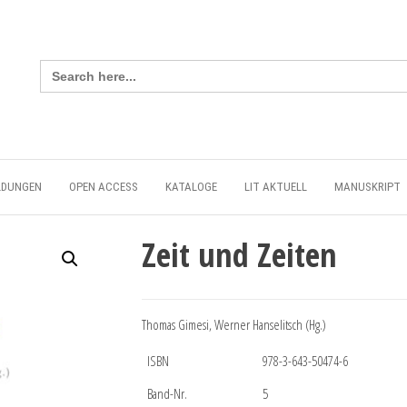
Search
for:
LDUNGEN
OPEN ACCESS
KATALOGE
LIT AKTUELL
MANUSKRIPT
Zeit und Zeiten
Thomas Gimesi, Werner Hanselitsch (Hg.)
ISBN
978-3-643-50474-6
Band-Nr.
5