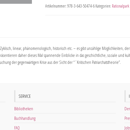
Artikelnummer:
978-3-643-50474-6
Kategorien:
Rationalpark 
 Zyklisch, linear, phänomenologisch, historisch etc. – es gibt unzählige Möglichkeiten, de
äsentieren daher dieses Mal spannende Einblicke in das geschichtliche, soziale und kul
chung der gegenwärtigen Krise aus der Sicht der “´Kritischen Patriarchatstheorie”.
SERVICE
Bibliotheken
Der
Buchhandlung
Pre
FAQ
Job