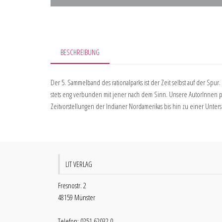
BESCHREIBUNG
Der 5. Sammelband des rationalparks ist der Zeit selbst auf der Spur.
stets eng verbunden mit jener nach dem Sinn. Unsere AutorInnen pr
Zeitvorstellungen der Indianer Nordamerikas bis hin zu einer Untersu
LIT VERLAG
Fresnostr. 2
48159 Münster
Telefon: 0251 62032 0