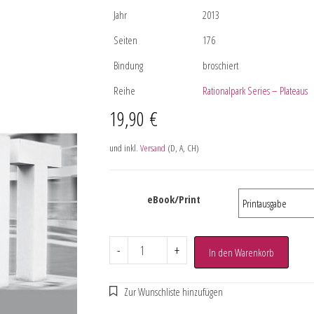
Jahr
2013
Seiten
176
Bindung
broschiert
Reihe
Rationalpark Series – Plateaus
19,90
€
und inkl.
Versand
(D, A, CH)
eBook/Print
-
+
In den Warenkorb