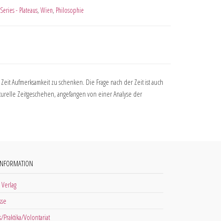
Series - Plateaus
,
Wien
,
Philosophie
r Zeit Aufmerksamkeit zu schenken. Die Frage nach der Zeit ist auch
turelle Zeitgeschehen, angefangen von einer Analyse der
INFORMATION
 Verlag
sse
s/Praktika/Volontariat