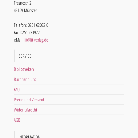
Fresnostr. 2
48159 Münster
Telefon: 0251 62032 0
Fax: 0251 231972
eMail:
lit@lit-verlag.de
SERVICE
Bibliotheken
Buchhandlung
FAQ
Preise und Versand
Widerrufsrecht
AGB
INFORMATION