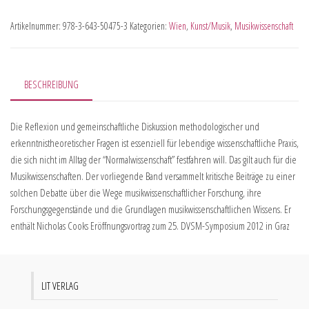
Artikelnummer:
978-3-643-50475-3
Kategorien:
Wien
,
Kunst/Musik
,
Musikwissenschaft
BESCHREIBUNG
Die Reflexion und gemeinschaftliche Diskussion methodologischer und
erkenntnistheoretischer Fragen ist essenziell für lebendige wissenschaftliche Praxis,
die sich nicht im Alltag der “Normalwissenschaft” festfahren will. Das gilt auch für die
Musikwissenschaften. Der vorliegende Band versammelt kritische Beiträge zu einer
solchen Debatte über die Wege musikwissenschaftlicher Forschung, ihre
Forschungsgegenstände und die Grundlagen musikwissenschaftlichen Wissens. Er
enthält Nicholas Cooks Eröffnungsvortrag zum 25. DVSM-Symposium 2012 in Graz
LIT VERLAG