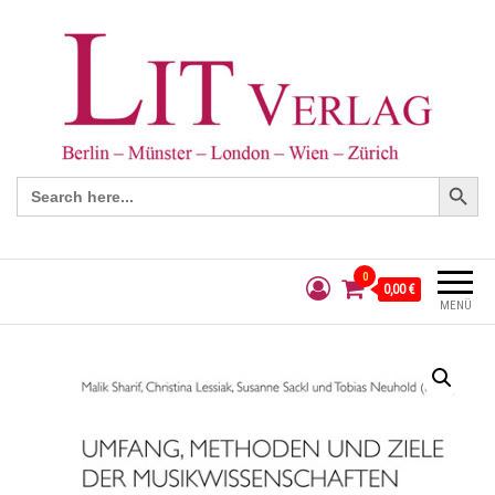
Search Button
Search
for:
0
0,00 €
MENÜ