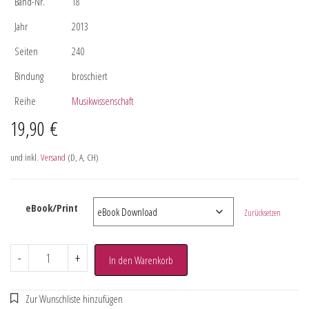
Band-Nr.
18
Jahr
2013
Seiten
240
Bindung
broschiert
Reihe
Musikwissenschaft
19,90
€
und inkl.
Versand
(D, A, CH)
eBook/Print
Zurücksetzen
-
+
In den Warenkorb