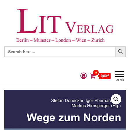
Search Button
Search
for:
0
0,00 €
MENÜ