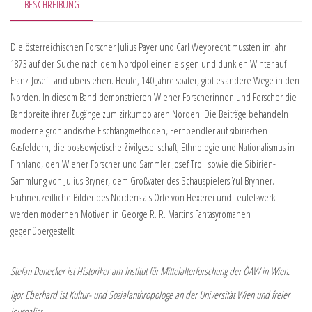
BESCHREIBUNG
Die österreichischen Forscher Julius Payer und Carl Weyprecht mussten im Jahr
1873 auf der Suche nach dem Nordpol einen eisigen und dunklen Winter auf
Franz-Josef-Land überstehen. Heute, 140 Jahre später, gibt es andere Wege in den
Norden. In diesem Band demonstrieren Wiener Forscherinnen und Forscher die
Bandbreite ihrer Zugänge zum zirkumpolaren Norden. Die Beiträge behandeln
moderne grönländische Fischfangmethoden, Fernpendler auf sibirischen
Gasfeldern, die postsowjetische Zivilgesellschaft, Ethnologie und Nationalismus in
Finnland, den Wiener Forscher und Sammler Josef Troll sowie die Sibirien-
Sammlung von Julius Bryner, dem Großvater des Schauspielers Yul Brynner.
Frühneuzeitliche Bilder des Nordens als Orte von Hexerei und Teufelswerk
werden modernen Motiven in George R. R. Martins Fantasyromanen
gegenübergestellt.
Stefan Donecker ist Historiker am Institut für Mittelalterforschung der ÖAW in Wien.
Igor Eberhard ist Kultur- und Sozialanthropologe an der Universität Wien und freier
Journalist.