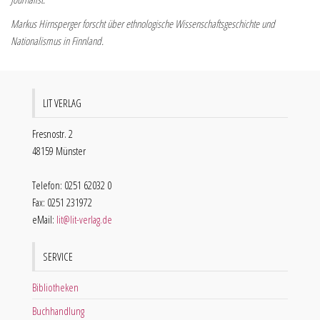
Markus Hirnsperger forscht über ethnologische Wissenschaftsgeschichte und
Nationalismus in Finnland.
LIT VERLAG
Fresnostr. 2
48159 Münster
Telefon: 0251 62032 0
Fax: 0251 231972
eMail:
lit@lit-verlag.de
SERVICE
Bibliotheken
Buchhandlung