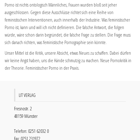
Porno ist nichts ontologisch Männliches, Frauen wurden bloß seit jeher
ausgeschlossen. Gegen diese Ausschlüsse richtet sich eine Reihe von
feministischen Interventionen, auch innerhalb der Industrie. Was feministischer
Porno ist, kann und will ich nicht definieren. Die falsche Antwort, die folgen
würde, wäre schon darin begründet, die falsche Frage zu stellen. Die Frage muss
sich danach richten, was feministische Pornographie sein könnte.
Unser Mittel ist die Kritik, unsere Absicht, etwas Neues zu schaffen. Dabei dürfen
wir keine Angst haben, uns die Hände schmutzig zu machen. Neue Pornokritik in
der Theorie. Feministischer Porno in der Praxis.
LIT VERLAG
Fresnostr. 2
48159 Münster
Telefon: 0251 62032 0
Fax: 0251 231972