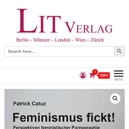
Search Button
Search
for:
0
0,00 €
MENÜ