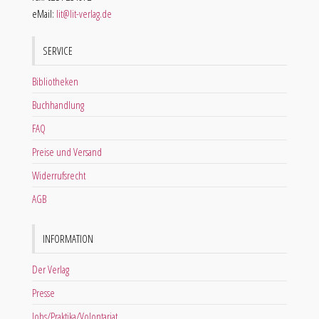
eMail:
lit@lit-verlag.de
SERVICE
Bibliotheken
Buchhandlung
FAQ
Preise und Versand
Widerrufsrecht
AGB
INFORMATION
Der Verlag
Presse
Jobs/Praktika/Volontariat