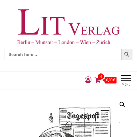
Search Button
Search
for:
0
0,00 €
MENÜ