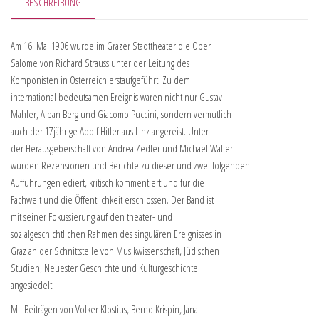
BESCHREIBUNG
Am 16. Mai 1906 wurde im Grazer Stadttheater die Oper
Salome von Richard Strauss unter der Leitung des
Komponisten in Österreich erstaufgeführt. Zu dem
international bedeutsamen Ereignis waren nicht nur Gustav
Mahler, Alban Berg und Giacomo Puccini, sondern vermutlich
auch der 17jährige Adolf Hitler aus Linz angereist. Unter
der Herausgeberschaft von Andrea Zedler und Michael Walter
wurden Rezensionen und Berichte zu dieser und zwei folgenden
Aufführungen ediert, kritisch kommentiert und für die
Fachwelt und die Öffentlichkeit erschlossen. Der Band ist
mit seiner Fokussierung auf den theater- und
sozialgeschichtlichen Rahmen des singulären Ereignisses in
Graz an der Schnittstelle von Musikwissenschaft, Jüdischen
Studien, Neuester Geschichte und Kulturgeschichte
angesiedelt.
Mit Beiträgen von Volker Klostius, Bernd Krispin, Jana