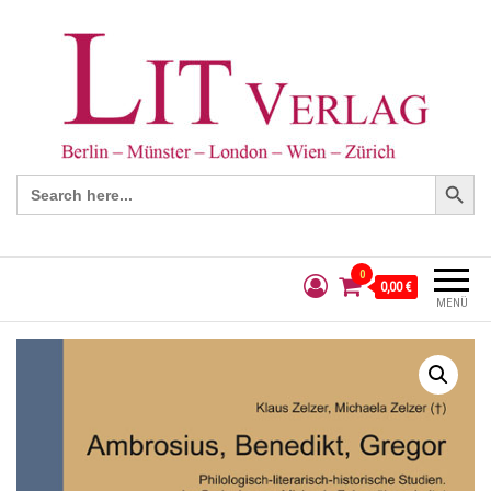
Search Button
Search
for:
0
0,00 €
MENÜ