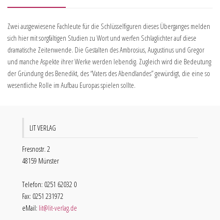
Zwei ausgewiesene Fachleute für die Schlüsselfiguren dieses Überganges melden
sich hier mit sorgfältigen Studien zu Wort und werfen Schlaglichter auf diese
dramatische Zeitenwende. Die Gestalten des Ambrosius, Augustinus und Gregor
und manche Aspekte ihrer Werke werden lebendig. Zugleich wird die Bedeutung
der Gründung des Benedikt, des “Vaters des Abendlandes” gewürdigt, die eine so
wesentliche Rolle im Aufbau Europas spielen sollte.
LIT VERLAG
Fresnostr. 2
48159 Münster
Telefon: 0251 62032 0
Fax: 0251 231972
eMail:
lit@lit-verlag.de