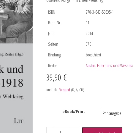
Österreich-Ungarn im Ersten Weltkrieg
ISBN
978-3-643-50635-1
Band-Nr.
11
Jahr
2014
Seiten
376
Bindung
broschiert
Reihe
Austria: Forschung und Wissens
39,90
€
und inkl.
Versand
(D, A, CH)
eBook/Print