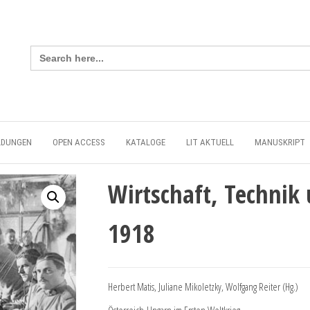
Search
for:
LDUNGEN
OPEN ACCESS
KATALOGE
LIT AKTUELL
MANUSKRIPT
Wirtschaft, Technik 
1918
Herbert Matis, Juliane Mikoletzky, Wolfgang Reiter (Hg.)