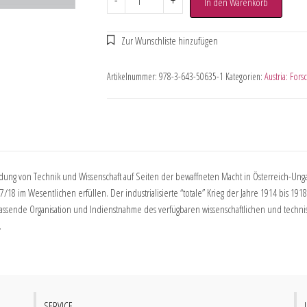
-
+
In den Warenkorb
Artikelnummer:
978-3-643-50635-1
Kategorien:
Austria: For
dung von Technik und Wissenschaft auf Seiten der bewaffneten Macht in Österreich-Un
17/18 im Wesentlichen erfüllen. Der industrialisierte “totale” Krieg der Jahre 1914 bis 1
umfassende Organisation und Indienstnahme des verfügbaren wissenschaftlichen und technis
.
SERVICE