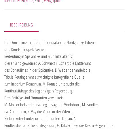
Miscellanea Bulgarica
,
Wien
,
Geographie
BESCHREIBUNG
Der Donaulimes schützte die neuralgische Nordgrenze Italiens
und Konstantinopel. Seiner
Bedeutung in Spätantike und Frühmittelalter ist
dieser Band gewidmet. A. Schwarcz illustriert die Entstehung
des Donaulimes in der Spätantike. E. Weber behandelt die
Tabula Peutingeriana als wichtigste kartografische Quelle
zum Imperium Romanum. M. Konrad untersucht die
Kontinuitätsfrage des Legionslagers Regensburg.
Drei Beiträge sind Pannonien gewidmet:
M. Mosser behandelt das Legionslager in Vindobona, M. Kandler
das Carnuntum, Z. Visy die Villen in der Valeria.
Sieben Artikel untersuchen die untere Donau: A.
Poulter die römische Strategie dort, G. Kabakchieva die Oescus-Gigen in der