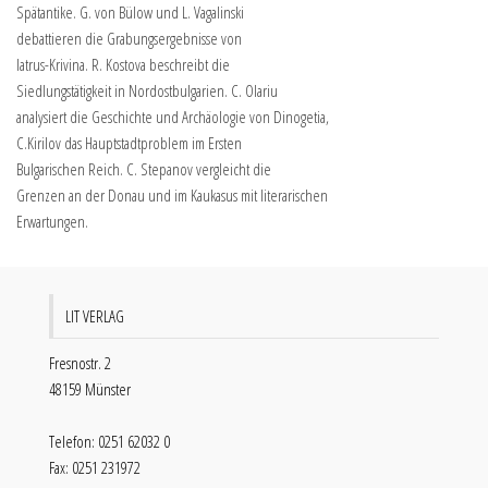
Spätantike. G. von Bülow und L. Vagalinski
debattieren die Grabungsergebnisse von
Iatrus-Krivina. R. Kostova beschreibt die
Siedlungstätigkeit in Nordostbulgarien. C. Olariu
analysiert die Geschichte und Archäologie von Dinogetia,
C.Kirilov das Hauptstadtproblem im Ersten
Bulgarischen Reich. C. Stepanov vergleicht die
Grenzen an der Donau und im Kaukasus mit literarischen
Erwartungen.
LIT VERLAG
Fresnostr. 2
48159 Münster
Telefon: 0251 62032 0
Fax: 0251 231972