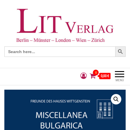
Search Button
Search
for:
0
0,00 €
MENÜ