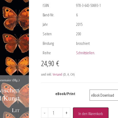
ISBN
978-3-643-50693-1
Band-Nr.
6
Jahr
2015
Seiten
200
Bindung
broschiert
Reihe
Schnittstellen.
24,90
€
und inkl.
Versand
(D, A, CH)
eBook/Print
-
+
In den Warenkorb