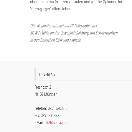
überprüfen, wo Grenzen verlaufen und welche Optionen für
“Grenzgänger” offen stehen.
Otto Neumaier arbeitet am FB Philosophie der
KGW Fakultät an der Universität Salzburg, mit Schwerpunkten
in den Bereichen Ethik und Ästhetik.
LIT VERLAG
Fresnostr. 2
48159 Münster
Telefon: 0251 62032 0
Fax: 0251 231972
eMail:
lit@lit-verlag.de