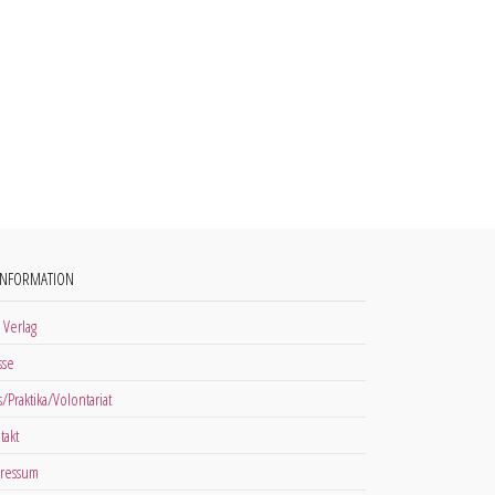
INFORMATION
 Verlag
sse
s/Praktika/Volontariat
takt
ressum