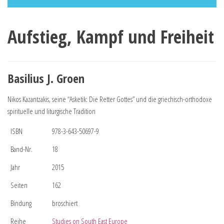
Aufstieg, Kampf und Freiheit
Basilius J. Groen
Nikos Kazantzakis, seine “Asketik: Die Retter Gottes” und die griechisch-orthodoxe
spirituelle und liturgische Tradition
ISBN
978-3-643-50697-9
Band-Nr.
18
Jahr
2015
Seiten
162
Bindung
broschiert
Reihe
Studies on South East Europe