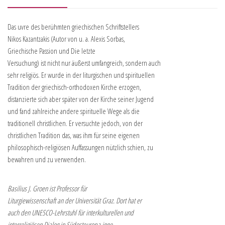
Das uvre des berühmten griechischen Schriftstellers
Nikos Kazantzakis (Autor von u. a. Alexis Sorbas,
Griechische Passion und Die letzte
Versuchung) ist nicht nur äußerst umfangreich, sondern auch
sehr religiös. Er wurde in der liturgischen und spirituellen
Tradition der griechisch-orthodoxen Kirche erzogen,
distanzierte sich aber später von der Kirche seiner Jugend
und fand zahlreiche andere spirituelle Wege als die
traditionell christlichen. Er versuchte jedoch, von der
christlichen Tradition das, was ihm für seine eigenen
philosophisch-religiösen Auffassungen nützlich schien, zu
bewahren und zu verwenden.
Basilius J. Groen ist Professor für
Liturgiewissenschaft an der Universität Graz. Dort hat er
auch den UNESCO-Lehrstuhl für interkulturellen und
interreligiösen Dialog in Südosteuropa inne.