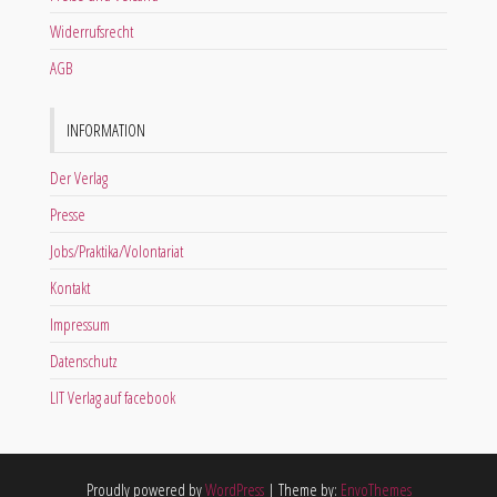
Widerrufsrecht
AGB
INFORMATION
Der Verlag
Presse
Jobs/Praktika/Volontariat
Kontakt
Impressum
Datenschutz
LIT Verlag auf facebook
Proudly powered by
WordPress
|
Theme by:
EnvoThemes