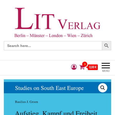
Search Button
Search
for:
0
0,00 €
MENÜ