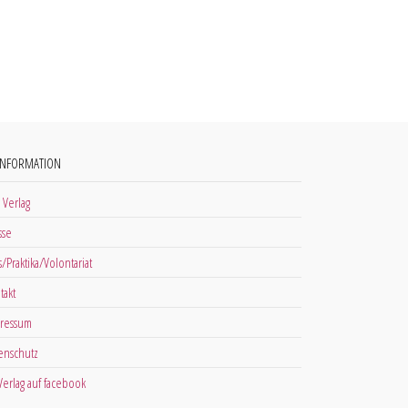
INFORMATION
 Verlag
sse
s/Praktika/Volontariat
takt
ressum
enschutz
 Verlag auf facebook