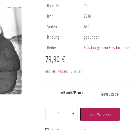
Band-Nr.
12
Jahr
2016
Seiten
630
Bindung
gebunden
Reihe
Forschungen zur Geschichte des
79,90
€
und inkl.
Versand
(D, A, CH)
eBook/Print
-
+
In den Warenkorb