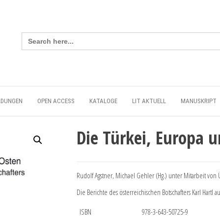
Search
for:
LDUNGEN
OPEN ACCESS
KATALOGE
LIT AKTUELL
MANUSKRIPT
Die Türkei, Europa 
Rudolf Agstner, Michael Gehler (Hg.) unter Mitarbeit von 
Die Berichte des österreichischen Botschafters Karl Hartl 
ISBN
978-3-643-50725-9