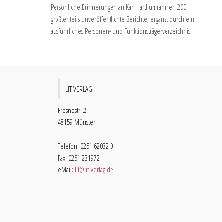
Persönliche Erinnerungen an Karl Hartl umrahmen 200
größtenteils unveröffentlichte Berichte, ergänzt durch ein
ausführliches Personen- und Funktionsträgerverzeichnis.
LIT VERLAG
Fresnostr. 2
48159 Münster
Telefon: 0251 62032 0
Fax: 0251 231972
eMail:
lit@lit-verlag.de