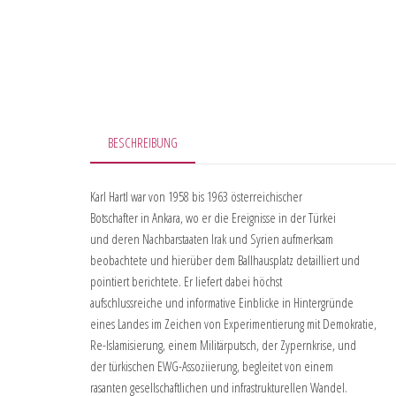
BESCHREIBUNG
Karl Hartl war von 1958 bis 1963 österreichischer
Botschafter in Ankara, wo er die Ereignisse in der Türkei
und deren Nachbarstaaten Irak und Syrien aufmerksam
beobachtete und hierüber dem Ballhausplatz detailliert und
pointiert berichtete. Er liefert dabei höchst
aufschlussreiche und informative Einblicke in Hintergründe
eines Landes im Zeichen von Experimentierung mit Demokratie,
Re-Islamisierung, einem Militärputsch, der Zypernkrise, und
der türkischen EWG-Assoziierung, begleitet von einem
rasanten gesellschaftlichen und infrastrukturellen Wandel.