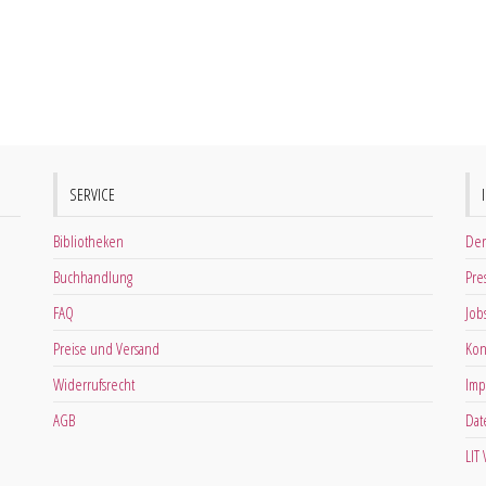
SERVICE
Bibliotheken
Der
Buchhandlung
Pre
FAQ
Job
Preise und Versand
Kon
Widerrufsrecht
Imp
AGB
Dat
LIT