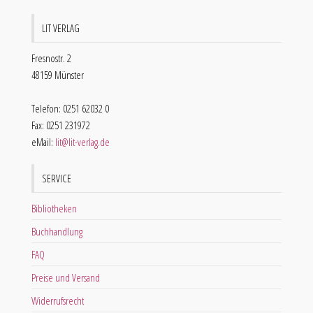
LIT VERLAG
Fresnostr. 2
48159 Münster
Telefon: 0251 62032 0
Fax: 0251 231972
eMail:
lit@lit-verlag.de
SERVICE
Bibliotheken
Buchhandlung
FAQ
Preise und Versand
Widerrufsrecht