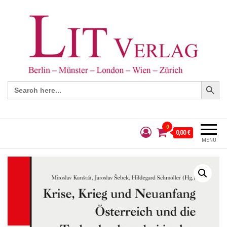
Search Button
Search
for:
0
0,00 €
MENÜ