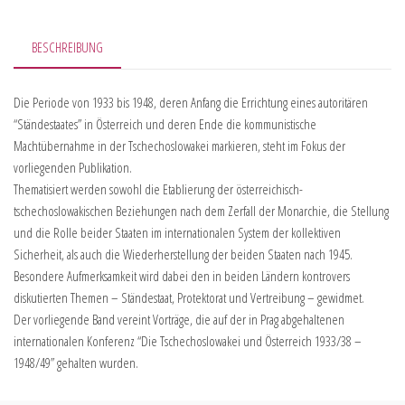
BESCHREIBUNG
Die Periode von 1933 bis 1948, deren Anfang die Errichtung eines autoritären
“Ständestaates” in Österreich und deren Ende die kommunistische
Machtübernahme in der Tschechoslowakei markieren, steht im Fokus der
vorliegenden Publikation.
Thematisiert werden sowohl die Etablierung der österreichisch-
tschechoslowakischen Beziehungen nach dem Zerfall der Monarchie, die Stellung
und die Rolle beider Staaten im internationalen System der kollektiven
Sicherheit, als auch die Wiederherstellung der beiden Staaten nach 1945.
Besondere Aufmerksamkeit wird dabei den in beiden Ländern kontrovers
diskutierten Themen – Ständestaat, Protektorat und Vertreibung – gewidmet.
Der vorliegende Band vereint Vorträge, die auf der in Prag abgehaltenen
internationalen Konferenz “Die Tschechoslowakei und Österreich 1933/38 –
1948/49” gehalten wurden.