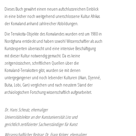
Dieses Buch gewährt einen neuen aufschlussreichen Einblick
in eine bisher noch weitgehend unerschlossene Kultur Afrikas
der Komaland anhand zahlreicher Abbildungen.
Die Terrakotta-Objekte des Komalandes wurden erst um 1980 in
Nordghana entdeckt und haben sowohl Wissenschaftler als auch
Kunstexperten überrascht und eine intensive Beschäftigung
mit dieser Kultur notwendig gemacht. Da es keine
zeitgenössischen, schriftlichen Quellen über die
Komaland-Terrakotten gibt, wurden sie mit denen
untergegangener und noch lebender Kulturen (Akan, Djenné,
Bulsa, Lobi, Gan) verglichen und nach neustem Stand der
archäologischen Forschung wissenschaftlich aufgearbeitet.
Dr. Hans Scheutz, ehemaliger
Universitätslektor an der Kunstuniversität Linz und
gerichtlich zertifizierter Sachverständiger für Kunst
Wissenschaftlicher Beitrag: Dr. Franz Kröger, ehemaliger