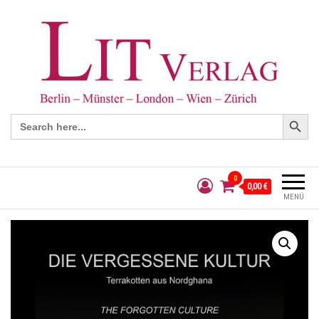
Search Button
Search
for:
0
0,00 €
MENÜ