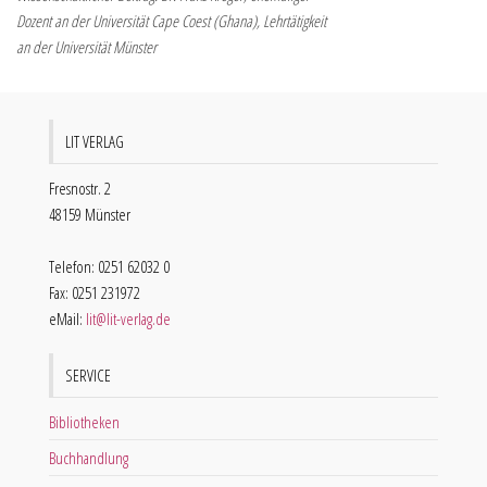
Dozent an der Universität Cape Coest (Ghana), Lehrtätigkeit
an der Universität Münster
LIT VERLAG
Fresnostr. 2
48159 Münster
Telefon: 0251 62032 0
Fax: 0251 231972
eMail:
lit@lit-verlag.de
SERVICE
Bibliotheken
Buchhandlung