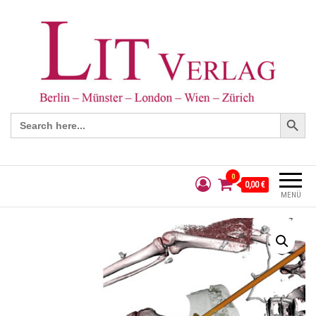
Search Button
Search
for:
0
0,00 €
MENÜ