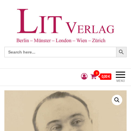
Search Button
Search
for:
0
0,00 €
MENÜ