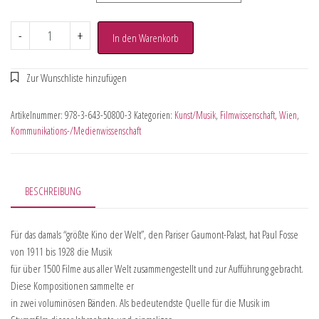
-
+
In den Warenkorb
Artikelnummer:
978-3-643-50800-3
Kategorien:
Kunst/Musik
,
Filmwissenschaft
,
Wien
,
Kommunikations-/Medienwissenschaft
BESCHREIBUNG
Für das damals “größte Kino der Welt”, den Pariser Gaumont-Palast, hat Paul Fosse
von 1911 bis 1928 die Musik
für über 1500 Filme aus aller Welt zusammengestellt und zur Aufführung gebracht.
Diese Kompositionen sammelte er
in zwei voluminösen Bänden. Als bedeutendste Quelle für die Musik im