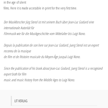
in the age of silent
films. Here it is made accessible in print for the very first time.
Der Musikforscher Jürg Stenzl ist mit seinem Buch über Jean-Luc Godard eine
internationale Autorität für
Filmmusik wie für die Musikgeschichte vom Mittelalter bis Luigi Nono.
Depuis la publication de son livre sur Jean-Luc Godard, Juerg Stenzl est un expert
reconnu de la musique
de film et de lhistoire musicale du Moyen-Âge jusquà Luigi Nono.
Since the publication of his book about Jean-Luc Godard, Juerg Stenzl is a recognized
expert both for film
music and music history from the Middle Ages to Luigi Nono.
LIT VERLAG