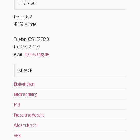
LIT VERLAG
Fresnostr. 2
48159 Münster
Telefon: 0251 62032 0
Fax: 0251 231972
eMail:
lit@lit-verlag.de
SERVICE
Bibliotheken
Buchhandlung
FAQ
Preise und Versand
Widerrufsrecht
AGB