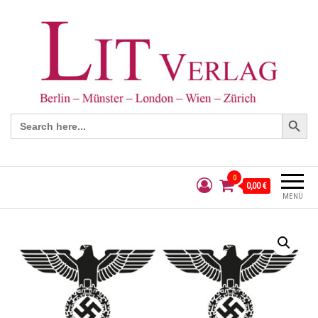
Search Button
Search
for:
0
0,00 €
MENÜ