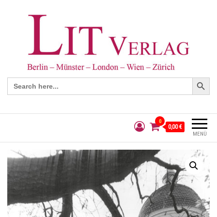
Search Button
Search
for:
0
0,00 €
MENÜ