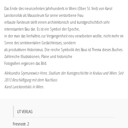
Das Ende des neunzehnten Jahrhunderts in Wien (Ober St. Veit) von Karol
Lanckoroński als Mausoleum für seine verstorbene Frau
erbaute Faniteum stellt einen architektonisch und kunstgeschichtlich sehr
interessanten Bau dar. Es ist ein Symbol der Epoche,
in der man das Verhältnis zur Vergangenheit neu verarbeiten wollte, nicht mehr im
Sinne des sentimentalen Gedächtnisses, sondern
als produktiven Historismus. Die reiche Symbolik des Baus ist Thema dieses Buches.
Zahlreiche Illustrationen, Pläne und historische
Fotografien ergänzen das Bild.
Aleksandra Szymanowicz-Hren, Studium der Kunstgeschichte in Krakau und Wien. Seit
2013 Beschäftigung mit dem Nachlass
Karol Lanckorońskis in Wien.
LIT VERLAG
Fresnostr. 2