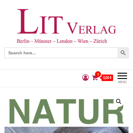
Search Button
Search
for:
0
0,00 €
MENÜ