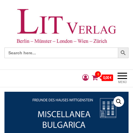
Search Button
Search
for:
0
0,00 €
MENÜ