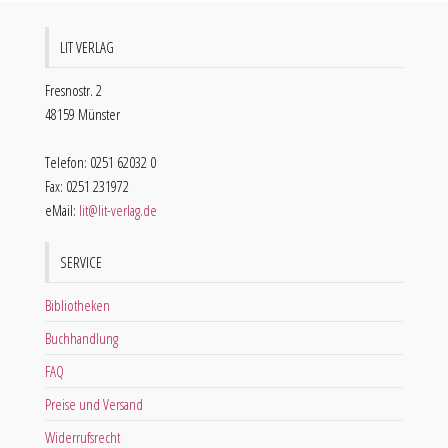
LIT VERLAG
Fresnostr. 2
48159 Münster
Telefon: 0251 62032 0
Fax: 0251 231972
eMail:
lit@lit-verlag.de
SERVICE
Bibliotheken
Buchhandlung
FAQ
Preise und Versand
Widerrufsrecht