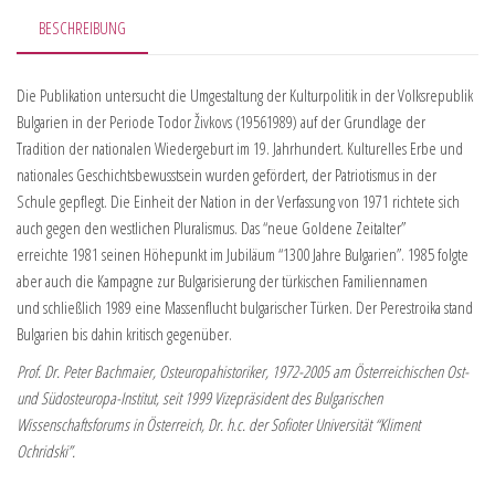
BESCHREIBUNG
Die Publikation untersucht die Umgestaltung der Kulturpolitik in der Volksrepublik
Bulgarien in der Periode Todor Živkovs (19561989) auf der Grundlage der
Tradition der nationalen Wiedergeburt im 19. Jahrhundert. Kulturelles Erbe und
nationales Geschichtsbewusstsein wurden gefördert, der Patriotismus in der
Schule gepflegt. Die Einheit der Nation in der Verfassung von 1971 richtete sich
auch gegen den westlichen Pluralismus. Das “neue Goldene Zeitalter”
erreichte 1981 seinen Höhepunkt im Jubiläum “1300 Jahre Bulgarien”. 1985 folgte
aber auch die Kampagne zur Bulgarisierung der türkischen Familiennamen
und schließlich 1989 eine Massenflucht bulgarischer Türken. Der Perestroika stand
Bulgarien bis dahin kritisch gegenüber.
Prof. Dr. Peter Bachmaier, Osteuropahistoriker, 1972-2005 am Österreichischen Ost-
und Südosteuropa-Institut, seit 1999 Vizepräsident des Bulgarischen
Wissenschaftsforums in Österreich, Dr. h.c. der Sofioter Universität “Kliment
Ochridski”.