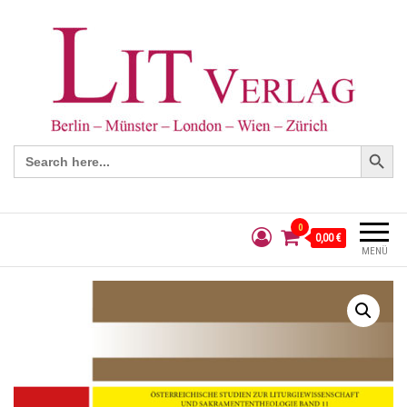
Search Button
Search
for:
0
0,00 €
MENÜ