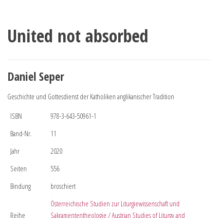
United not absorbed
Daniel Seper
Geschichte und Gottesdienst der Katholiken anglikanischer Tradition
ISBN
978-3-643-50961-1
Band-Nr.
11
Jahr
2020
Seiten
556
Bindung
broschiert
Österreichische Studien zur Liturgiewissenschaft und
Reihe
Sakramententheologie / Austrian Studies of Liturgy and