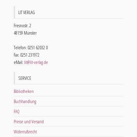
LIT VERLAG
Fresnostr. 2
48159 Münster
Telefon: 0251 62032 0
Fax: 0251 231972
eMail:
lit@lit-verlag.de
SERVICE
Bibliotheken
Buchhandlung
FAQ
Preise und Versand
Widerrufsrecht