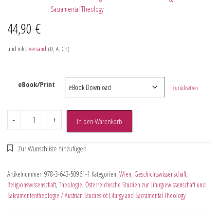
Sacramental Theology
44,90
€
und inkl.
Versand
(D, A, CH)
eBook/Print
Zurücksetzen
-
+
In den Warenkorb
Artikelnummer:
978-3-643-50961-1
Kategorien:
Wien
,
Geschichtswissenschaft
,
Religionswissenschaft
,
Theologie
,
Österreichische Studien zur Liturgiewissenschaft und
Sakramententheologie / Austrian Studies of Liturgy and Sacramental Theology