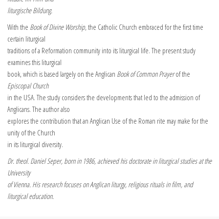
liturgische Bildung.
With the
Book of Divine Worship
, the Catholic Church embraced for the first time
certain liturgical
traditions of a Reformation community into its liturgical life. The present study
examines this liturgical
book, which is based largely on the Anglican
Book of Common Prayer
of the
Episcopal Church
in the USA. The study considers the developments that led to the admission of
Anglicans. The author also
explores the contribution that an Anglican Use of the Roman rite may make for the
unity of the Church
in its liturgical diversity.
Dr. theol. Daniel Seper, born in 1986, achieved his doctorate in liturgical studies at the
University
of Vienna. His research focuses on Anglican liturgy, religious rituals in film, and
liturgical education.