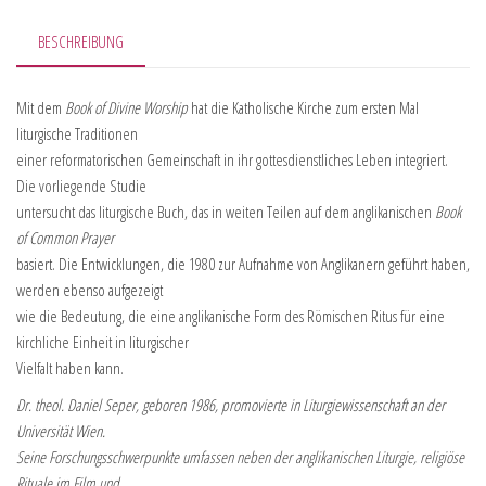
BESCHREIBUNG
Mit dem
Book of Divine Worship
hat die Katholische Kirche zum ersten Mal
liturgische Traditionen
einer reformatorischen Gemeinschaft in ihr gottesdienstliches Leben integriert.
Die vorliegende Studie
untersucht das liturgische Buch, das in weiten Teilen auf dem anglikanischen
Book
of Common Prayer
basiert. Die Entwicklungen, die 1980 zur Aufnahme von Anglikanern geführt haben,
werden ebenso aufgezeigt
wie die Bedeutung, die eine anglikanische Form des Römischen Ritus für eine
kirchliche Einheit in liturgischer
Vielfalt haben kann.
Dr. theol. Daniel Seper, geboren 1986, promovierte in Liturgiewissenschaft an der
Universität Wien.
Seine Forschungsschwerpunkte umfassen neben der anglikanischen Liturgie, religiöse
Rituale im Film und