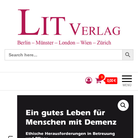
Search Button
Search
for:
0
0,00 €
MENÜ