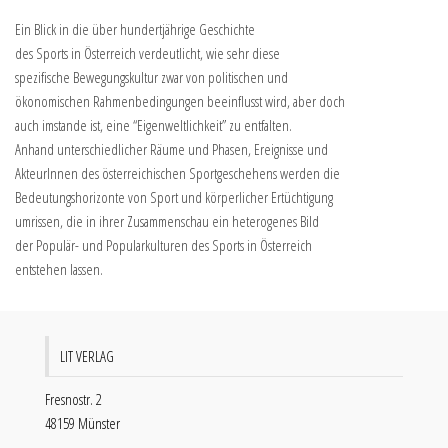
Ein Blick in die über hundertjährige Geschichte
des Sports in Österreich verdeutlicht, wie sehr diese
spezifische Bewegungskultur zwar von politischen und
ökonomischen Rahmenbedingungen beeinflusst wird, aber doch
auch imstande ist, eine “Eigenweltlichkeit” zu entfalten.
Anhand unterschiedlicher Räume und Phasen, Ereignisse und
AkteurInnen des österreichischen Sportgeschehens werden die
Bedeutungshorizonte von Sport und körperlicher Ertüchtigung
umrissen, die in ihrer Zusammenschau ein heterogenes Bild
der Populär- und Popularkulturen des Sports in Österreich
entstehen lassen.
LIT VERLAG
Fresnostr. 2
48159 Münster