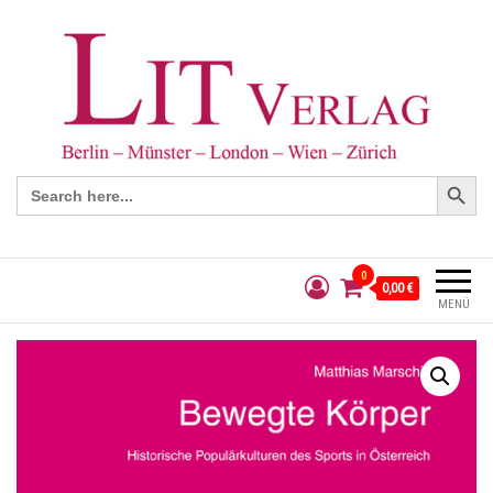
Search Button
Search
for:
0
0,00 €
MENÜ