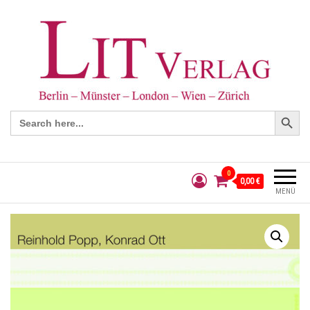
Search Button
Search
for:
0
0,00 €
MENÜ