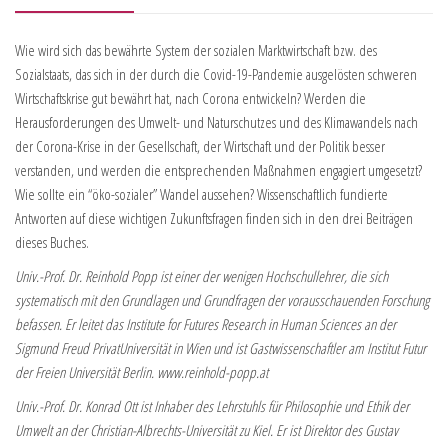
Wie wird sich das bewährte System der sozialen Marktwirtschaft bzw. des
Sozialstaats, das sich in der durch die Covid-19-Pandemie ausgelösten schweren
Wirtschaftskrise gut bewährt hat, nach Corona entwickeln? Werden die
Herausforderungen des Umwelt- und Naturschutzes und des Klimawandels nach
der Corona-Krise in der Gesellschaft, der Wirtschaft und der Politik besser
verstanden, und werden die entsprechenden Maßnahmen engagiert umgesetzt?
Wie sollte ein “öko-sozialer” Wandel aussehen? Wissenschaftlich fundierte
Antworten auf diese wichtigen Zukunftsfragen finden sich in den drei Beiträgen
dieses Buches.
Univ.-Prof. Dr. Reinhold Popp ist einer der wenigen Hochschullehrer, die sich
systematisch mit den Grundlagen und Grundfragen der vorausschauenden Forschung
befassen. Er leitet das Institute for Futures Research in Human Sciences an der
Sigmund Freud PrivatUniversität in Wien und ist Gastwissenschaftler am Institut Futur
der Freien Universität Berlin. www.reinhold-popp.at
Univ.-Prof. Dr. Konrad Ott ist Inhaber des Lehrstuhls für Philosophie und Ethik der
Umwelt an der Christian-Albrechts-Universität zu Kiel. Er ist Direktor des Gustav