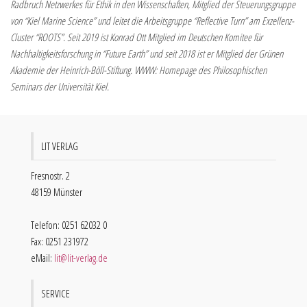
Radbruch Netzwerkes für Ethik in den Wissenschaften, Mitglied der Steuerungsgruppe
von “Kiel Marine Science” und leitet die Arbeitsgruppe “Reflective Turn” am Exzellenz-
Cluster “ROOTS”. Seit 2019 ist Konrad Ott Mitglied im Deutschen Komitee für
Nachhaltigkeitsforschung in “Future Earth” und seit 2018 ist er Mitglied der Grünen
Akademie der Heinrich-Böll-Stiftung. WWW: Homepage des Philosophischen
Seminars der Universität Kiel.
LIT VERLAG
Fresnostr. 2
48159 Münster
Telefon: 0251 62032 0
Fax: 0251 231972
eMail:
lit@lit-verlag.de
SERVICE