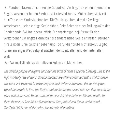
Die Yoruba in Nigeria betrachten die Geburt von Zwillingen als einen besonderen
Segen. Wegen der hohen Sterblichkeitsrate sind Yoruba-Mütter aber häufig mit
dem Tod eines Kindes konfrontiert. Die Yoruba glauben, dass die Zwillinge
gemeinsam nur eine einzige Seele haben. Beim Ableben eines Zwillings wäre der
überlebende Zwilling lebensunfähig. Die angefertigte Ibeji-Statue für den
verstorbenen Zwillingsteil kann somit die andere halbe Seele enthalten. Darüber
hinaus ist die Linie zwischen Leben und Tod für die Yoruba nicht absolut. Es gibt
für sie ein enges Wechselspiel zwischen der spirituellen und der materiellen
Welt.
Der Zwillingskult zählt zu den ältesten Kulten der Menschheit.
The Yoruba people of Nigeria consider the birth of twins a special blessing. Due to the
high mortality rate of twins, Yoruba mothers are often confronted with a childs death.
The twins are believed to share only one soul. When a twin dies, the surviving twin
would be unable to live. The Ibeji sculpture for the deceased twin can thus contain the
other half of the soul. Yorubas do not draw a strict line between life and death. To
them there is a close interaction between the spiritual and the material world.
The Twin Cult is one of the oldest known cults of mankind.