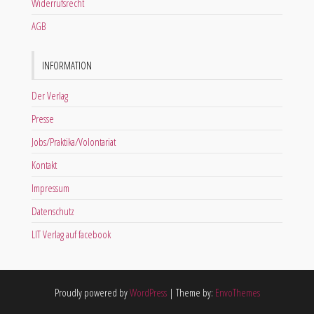
Widerrufsrecht
AGB
INFORMATION
Der Verlag
Presse
Jobs/Praktika/Volontariat
Kontakt
Impressum
Datenschutz
LIT Verlag auf facebook
Proudly powered by
WordPress
|
Theme by:
EnvoThemes