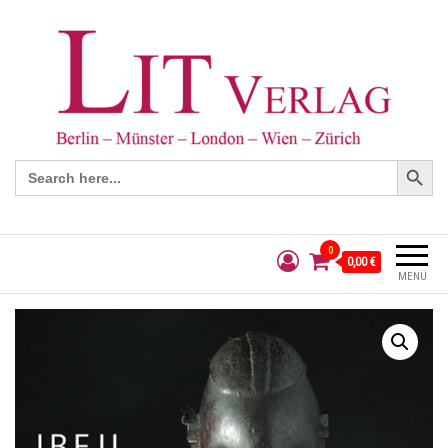
Search Button
Search
for:
0
0,00 €
MENÜ