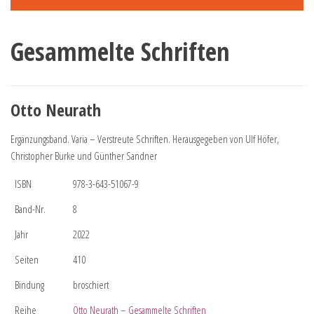
Gesammelte Schriften
Otto Neurath
Ergänzungsband. Varia – Verstreute Schriften. Herausgegeben von Ulf Höfer,
Christopher Burke und Günther Sandner
ISBN
978-3-643-51067-9
Band-Nr.
8
Jahr
2022
Seiten
410
Bindung
broschiert
Reihe
Otto Neurath – Gesammelte Schriften