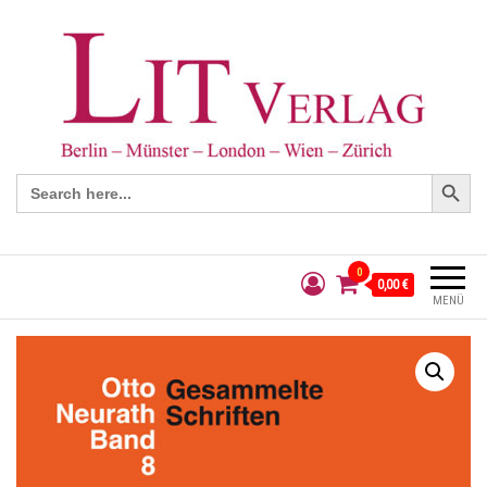
Search Button
Search
for:
0
0,00 €
MENÜ