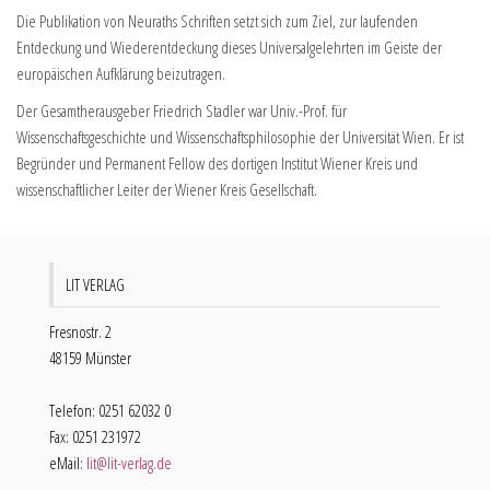
Die Publikation von Neuraths Schriften setzt sich zum Ziel, zur laufenden
Entdeckung und Wiederentdeckung dieses Universalgelehrten im Geiste der
europäischen Aufklärung beizutragen.
Der Gesamtherausgeber Friedrich Stadler war Univ.-Prof. für
Wissenschaftsgeschichte und Wissenschaftsphilosophie der Universität Wien. Er ist
Begründer und Permanent Fellow des dortigen Institut Wiener Kreis und
wissenschaftlicher Leiter der Wiener Kreis Gesellschaft.
LIT VERLAG
Fresnostr. 2
48159 Münster
Telefon: 0251 62032 0
Fax: 0251 231972
eMail:
lit@lit-verlag.de