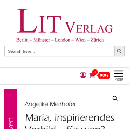
Search Button
Search
for:
0
0,00 €
MENÜ