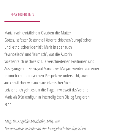
BESCHREIBUNG
Maria, nach christlichem Glauben die Mutter
Gottes, ist fester Bestandteil österreichischer/europäischer
und katholischer Identität. Maria ist aber auch
“evangelisch” und “islamisch”, was die Autorin
facettenreich nachweist. Die verschiedenen Positionen und
Auslegungen in Bezug auf Maria bzw. Maryam werden aus einer
feministisch theologischen Perspektive untersucht, sowohl
aus christlicher wie auch aus islamischer Sicht.
Letztendlich geht es um die Frage, inwieweit das Vorbild
Maria als Brückenfigur im interreligiösen Dialog fungieren
kann.
Mag. Dr. Angelika Meirhofer, MTh, war
Universitätsassistentin an der Evangelisch-Theologischen