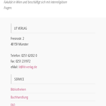
Fakultät in Wien und beschäftigt sich mit interreligiösen
Fragen.
LIT VERLAG
Fresnostr. 2
48159 Münster
Telefon: 0251 62032 0
Fax: 0251 231972
eMail:
lit@lit-verlag.de
SERVICE
Bibliotheken
Buchhandlung
FAQ