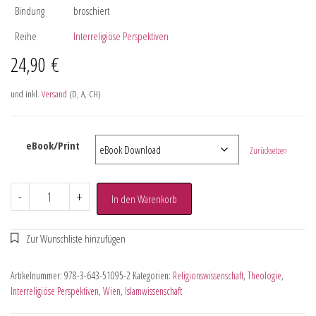
Bindung
broschiert
Reihe
Interreligiöse Perspektiven
24,90
€
und inkl.
Versand
(D, A, CH)
eBook/Print
Zurücksetzen
-
+
In den Warenkorb
Artikelnummer:
978-3-643-51095-2
Kategorien:
Religionswissenschaft
,
Theologie
,
Interreligiöse Perspektiven
,
Wien
,
Islamwissenschaft