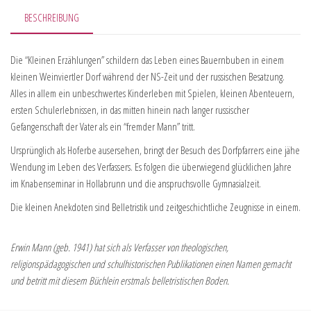
BESCHREIBUNG
Die “Kleinen Erzählungen” schildern das Leben eines Bauernbuben in einem
kleinen Weinviertler Dorf während der NS-Zeit und der russischen Besatzung.
Alles in allem ein unbeschwertes Kinderleben mit Spielen, kleinen Abenteuern,
ersten Schulerlebnissen, in das mitten hinein nach langer russischer
Gefangenschaft der Vater als ein “fremder Mann” tritt.
Ursprünglich als Hoferbe ausersehen, bringt der Besuch des Dorfpfarrers eine jähe
Wendung im Leben des Verfassers. Es folgen die überwiegend glücklichen Jahre
im Knabenseminar in Hollabrunn und die anspruchsvolle Gymnasialzeit.
Die kleinen Anekdoten sind Belletristik und zeitgeschichtliche Zeugnisse in einem.
Erwin Mann (geb. 1941) hat sich als Verfasser von theologischen,
religionspädagogischen und schulhistorischen Publikationen einen Namen gemacht
und betritt mit diesem Büchlein erstmals belletristischen Boden.