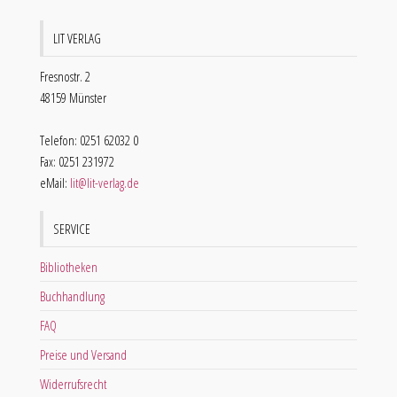
LIT VERLAG
Fresnostr. 2
48159 Münster
Telefon: 0251 62032 0
Fax: 0251 231972
eMail:
lit@lit-verlag.de
SERVICE
Bibliotheken
Buchhandlung
FAQ
Preise und Versand
Widerrufsrecht