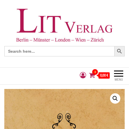
Search Button
Search
for:
0
0,00 €
MENÜ