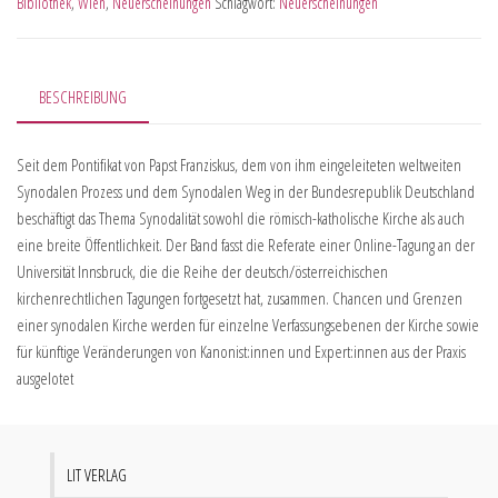
Bibliothek
,
Wien
,
Neuerscheinungen
Schlagwort:
Neuerscheinungen
BESCHREIBUNG
Seit dem Pontifikat von Papst Franziskus, dem von ihm eingeleiteten weltweiten
Synodalen Prozess und dem Synodalen Weg in der Bundesrepublik Deutschland
beschäftigt das Thema Synodalität sowohl die römisch-katholische Kirche als auch
eine breite Öffentlichkeit. Der Band fasst die Referate einer Online-Tagung an der
Universität Innsbruck, die die Reihe der deutsch/österreichischen
kirchenrechtlichen Tagungen fortgesetzt hat, zusammen. Chancen und Grenzen
einer synodalen Kirche werden für einzelne Verfassungsebenen der Kirche sowie
für künftige Veränderungen von Kanonist:innen und Expert:innen aus der Praxis
ausgelotet
LIT VERLAG