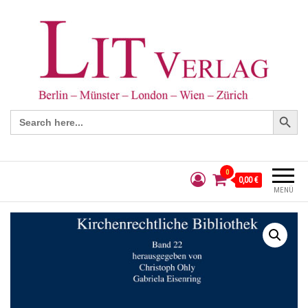
Search Button
Search
for:
0
0,00 €
MENÜ