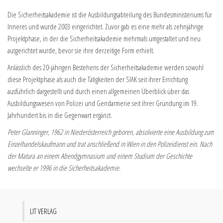
Die Sicherheitsakademie ist die Ausbildungsabteilung des Bundesministeriums für
Inneres und wurde 2003 eingerichtet. Zuvor gab es eine mehr als zehnjährige
Projektphase, in der die Sicherheitsakademie mehrmals umgestaltet und neu
ausgerichtet wurde, bevor sie ihre derzeitige Form erhielt.
Anlässlich des 20-jährigen Bestehens der Sicherheitsakademie werden sowohl
diese Projektphase als auch die Tätigkeiten der SIAK seit ihrer Errichtung
ausführlich dargestellt und durch einen allgemeinen Überblick über das
Ausbildungswesen von Polizei und Gendarmerie seit ihrer Gründung im 19.
Jahrhundert bis in die Gegenwart ergänzt.
Peter Glanninger, 1962 in Niederösterreich geboren, absolvierte eine Ausbildung zum
Einzelhandelskaufmann und trat anschließend in Wien in den Polizeidienst ein. Nach
der Matura an einem Abendgymnasium und einem Studium der Geschichte
wechselte er 1996 in die Sicherheitsakademie.
LIT VERLAG