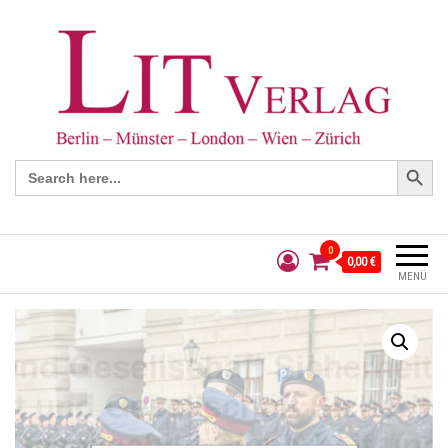
Search Button
Search
for:
0
0,00 €
MENÜ