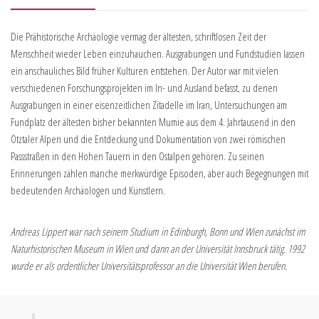
Die Prähistorische Archäologie vermag der ältesten, schriftlosen Zeit der
Menschheit wieder Leben einzuhauchen. Ausgrabungen und Fundstudien lassen
ein anschauliches Bild früher Kulturen entstehen. Der Autor war mit vielen
verschiedenen Forschungsprojekten im In- und Ausland befasst, zu denen
Ausgrabungen in einer eisenzeitlichen Zitadelle im Iran, Untersuchungen am
Fundplatz der ältesten bisher bekannten Mumie aus dem 4. Jahrtausend in den
Ötztaler Alpen und die Entdeckung und Dokumentation von zwei römischen
Passstraßen in den Hohen Tauern in den Ostalpen gehören. Zu seinen
Erinnerungen zählen manche merkwürdige Episoden, aber auch Begegnungen mit
bedeutenden Archäologen und Künstlern.
Andreas Lippert war nach seinem Studium in Edinburgh, Bonn und Wien zunächst im
Naturhistorischen Museum in Wien und dann an der Universität Innsbruck tätig. 1992
wurde er als ordentlicher Universitätsprofessor an die Universität Wien berufen.