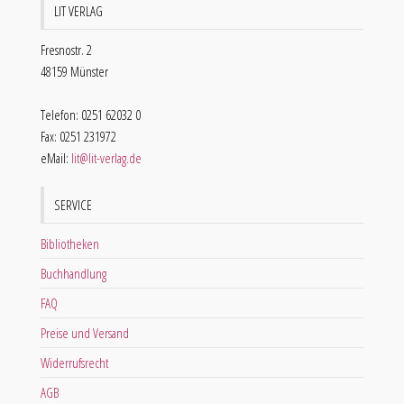
LIT VERLAG
Fresnostr. 2
48159 Münster
Telefon: 0251 62032 0
Fax: 0251 231972
eMail:
lit@lit-verlag.de
SERVICE
Bibliotheken
Buchhandlung
FAQ
Preise und Versand
Widerrufsrecht
AGB