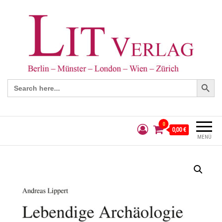
Search Button
Search
for:
0
0,00 €
MENÜ