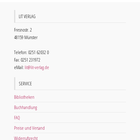
LIT VERLAG
Fresnostr. 2
48159 Münster
Telefon: 0251 62032 0
Fax: 0251 231972
eMail:
lit@lit-verlag.de
SERVICE
Bibliotheken
Buchhandlung
FAQ
Preise und Versand
Widerrufsrecht