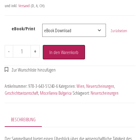
und inkl.
Versand
(D, A, CH)
eBook/Print
Zurücksetzen
-
+
In den Warenkorb
Artikelnummer:
978-3-643-51240-6
Kategorien:
Wien
,
Neuerscheinungen
,
Geschichtswissenschaft
,
Miscellanea Bulgarica
Schlagwort:
Neuerscheinungen
BESCHREIBUNG
Der Sammelband bietet einen Überblick über die wissenschaftliche Tätigkeit des