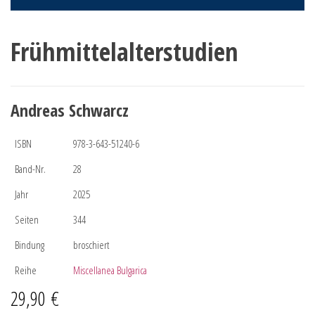
Frühmittelalterstudien
Andreas Schwarcz
ISBN
978-3-643-51240-6
Band-Nr.
28
Jahr
2025
Seiten
344
Bindung
broschiert
Reihe
Miscellanea Bulgarica
29,90
€