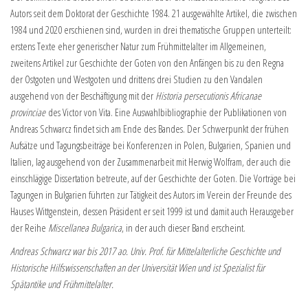
Autors seit dem Doktorat der Geschichte 1984. 21 ausgewählte Artikel, die zwischen
1984 und 2020 erschienen sind, wurden in drei thematische Gruppen unterteilt:
erstens Texte eher generischer Natur zum Frühmittelalter im Allgemeinen,
zweitens Artikel zur Geschichte der Goten von den Anfängen bis zu den Regna
der Ostgoten und Westgoten und drittens drei Studien zu den Vandalen
ausgehend von der Beschäftigung mit der
Historia persecutionis Africanae
provinciae
des Victor von Vita. Eine Auswahlbibliographie der Publikationen von
Andreas Schwarcz findet sich am Ende des Bandes. Der Schwerpunkt der frühen
Aufsätze und Tagungsbeiträge bei Konferenzen in Polen, Bulgarien, Spanien und
Italien, lag ausgehend von der Zusammenarbeit mit Herwig Wolfram, der auch die
einschlägige Dissertation betreute, auf der Geschichte der Goten. Die Vorträge bei
Tagungen in Bulgarien führten zur Tätigkeit des Autors im Verein der Freunde des
Hauses Wittgenstein, dessen Präsident er seit 1999 ist und damit auch Herausgeber
der Reihe
Miscellanea Bulgarica
, in der auch dieser Band erscheint.
Andreas Schwarcz war bis 2017 ao. Univ. Prof. für Mittelalterliche Geschichte und
Historische Hilfswissenschaften an der Universität Wien und ist Spezialist für
Spätantike und Frühmittelalter.