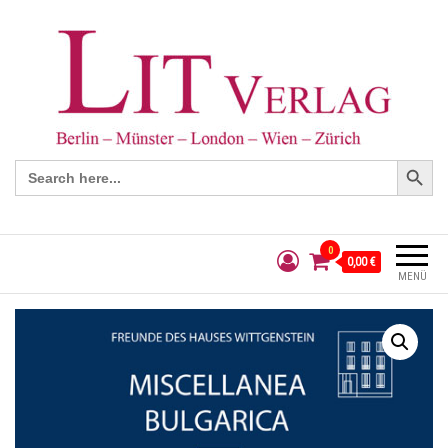
Search Button
Search
for:
0
0,00 €
MENÜ