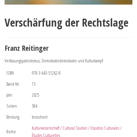
Verschärfung der Rechtslage
Franz Reitinger
Verfassungspatriotismus, Demokratiedemokratie und Kulturkampf
ISBN
978-3-643-51262-8
Band-Nr.
73
Jahr
2025
Seiten
584
Bindung
broschiert
Kulturwissenschaft / Cultural Studies / Estudios Culturales /
Reihe
Études Culturelles