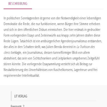
BESCHREIBUNG
In politischen Sonntagsreden ist gerne von der Notwendigkeit einer lebendigen
Demokratie die Rede, die nur funktioniere, wenn Bürger ihre Stimme erheben
und sich in den öffentlichen Diskurs einmischen. Die hier erstmals in gedruckter
Form vorliegenden Essays und Zeiteinwürfe aus knapp zehn Jahren strafen diese
Rede Lügen.
Tatsächlich ist ein antibürgerlicher Agendenjournalismus entstanden,
der alles in den Schatten stellt, was Julien Benda dereinst in
La Trahison des
clercs
beklagte, ein Journalismus, dessen tunnelförmiger Blick von allem
abstrahiert, das sein von Sichtschranken und Leitplanken umgebenes Zeitgefühl
stören könnte.
Die vorliegende Essaysammlung versteht sich als Beitrag zur
Neukalibrierung des Unverhältnisses von Kuschelkonsens, Lagertreue und frei
respirierender Intellektualität.
LIT VERLAG
Fresnostr. 2