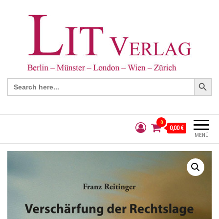
Search Button
Search
for:
0
0,00 €
MENÜ