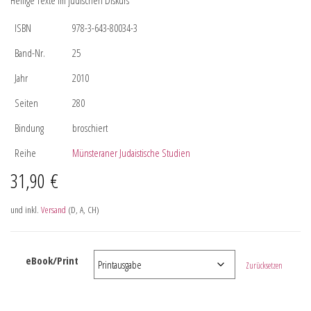
Heilige Texte im jüdischen Diskurs
ISBN
978-3-643-80034-3
Band-Nr.
25
Jahr
2010
Seiten
280
Bindung
broschiert
Reihe
Münsteraner Judaistische Studien
31,90
€
und inkl.
Versand
(D, A, CH)
eBook/Print
Zurücksetzen