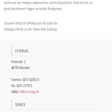
reicht von der Analyse rabbinischer und frühjüdischer Texte bis hin zu
(post-)modernen Fragen an beide Religionen.
Susanne Plietzsch istProfessorin für Jüdische
Kulturgeschichte an der Universität Salzburg.
LIT VERLAG
Fresnostr. 2
48159 Münster
Telefon: 0251 62032 0
Fax: 0251 231972
eMail:
lit@lit-verlag.de
SERVICE