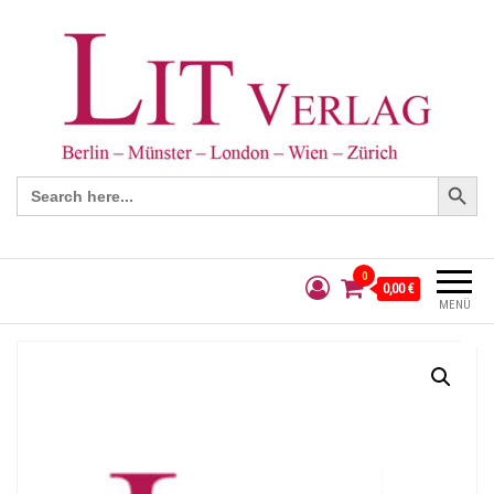
Search Button
Search
for:
0
0,00 €
MENÜ