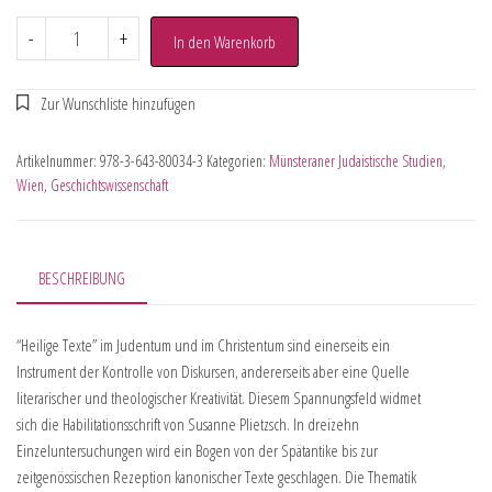
-
+
In den Warenkorb
Artikelnummer:
978-3-643-80034-3
Kategorien:
Münsteraner Judaistische Studien
,
Wien
,
Geschichtswissenschaft
BESCHREIBUNG
“Heilige Texte” im Judentum und im Christentum sind einerseits ein
Instrument der Kontrolle von Diskursen, andererseits aber eine Quelle
literarischer und theologischer Kreativität. Diesem Spannungsfeld widmet
sich die Habilitationsschrift von Susanne Plietzsch. In dreizehn
Einzeluntersuchungen wird ein Bogen von der Spätantike bis zur
zeitgenössischen Rezeption kanonischer Texte geschlagen. Die Thematik