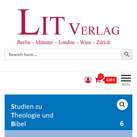
Search Button
Search
for:
0
0,00 €
MENÜ