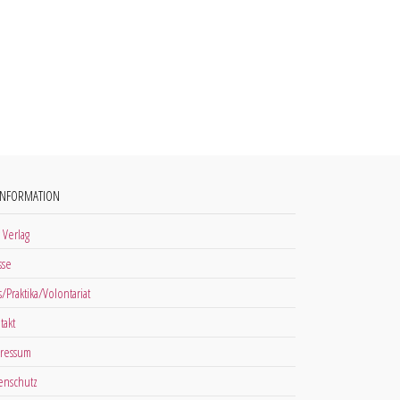
INFORMATION
 Verlag
sse
s/Praktika/Volontariat
takt
ressum
enschutz