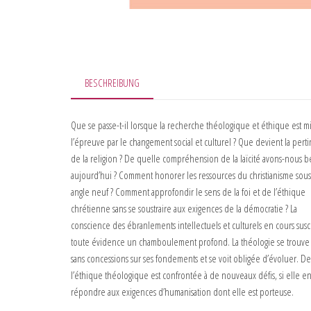
BESCHREIBUNG
Que se passe-t-il lorsque la recherche théologique et éthique est mi
l’épreuve par le changement social et culturel ? Que devient la pert
de la religion ? De quelle compréhension de la laïcité avons-nous b
aujourd’hui ? Comment honorer les ressources du christianisme sou
angle neuf ? Comment approfondir le sens de la foi et de l’éthique
chrétienne sans se soustraire aux exigences de la démocratie ? La
conscience des ébranlements intellectuels et culturels en cours susc
toute évidence un chamboulement profond. La théologie se trouve
sans concessions sur ses fondements et se voit obligée d’évoluer. 
l’éthique théologique est confrontée à de nouveaux défis, si elle e
répondre aux exigences d’humanisation dont elle est porteuse.