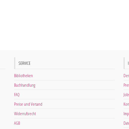
SERVICE
Bibliotheken
Der
Buchhandlung
Pre
FAQ
Job
Preise und Versand
Kon
Widerrufsrecht
Imp
AGB
Dat