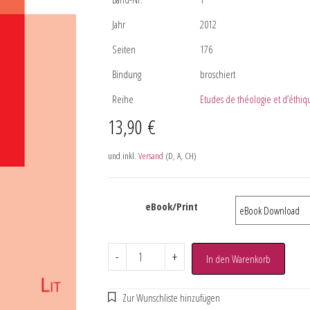
Jahr
2012
Seiten
176
Bindung
broschiert
Reihe
Etudes de théologie et d’éthiq
13,90
€
und inkl.
Versand
(D, A, CH)
eBook/Print
-
+
In den Warenkorb