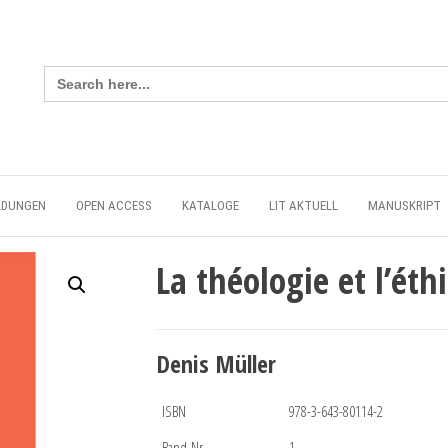
Search
for:
LDUNGEN
OPEN ACCESS
KATALOGE
LIT AKTUELL
MANUSKRIPT
La théologie et l’éth
Denis Müller
ISBN
978-3-643-80114-2
Band-Nr.
1