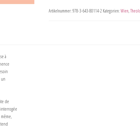
Artikelnummer:
978-3-643-80114-2
Kategorien:
Wien
,
Theol
se à
inence
esoin
s un
ite de
 interrogée
De même,
ntend