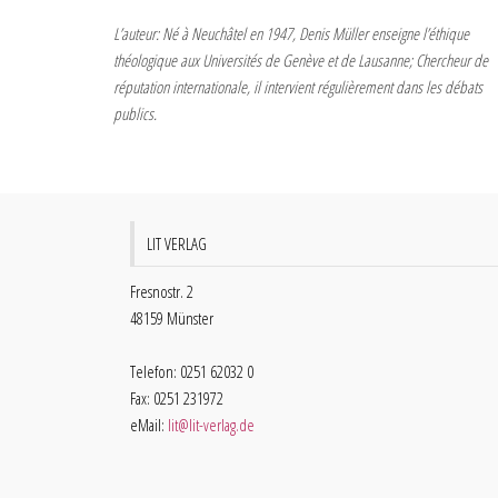
L’auteur: Né à Neuchâtel en 1947, Denis Müller enseigne l’éthique
théologique aux Universités de Genève et de Lausanne; Chercheur de
réputation internationale, il intervient régulièrement dans les débats
publics.
LIT VERLAG
Fresnostr. 2
48159 Münster
Telefon: 0251 62032 0
Fax: 0251 231972
eMail:
lit@lit-verlag.de