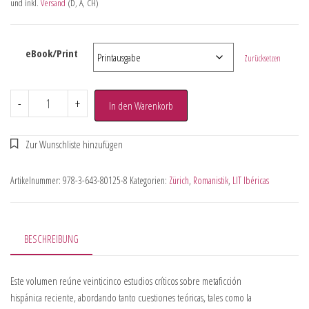
und inkl.
Versand
(D, A, CH)
eBook/Print
Zurücksetzen
-
+
In den Warenkorb
Artikelnummer:
978-3-643-80125-8
Kategorien:
Zürich
,
Romanistik
,
LIT Ibéricas
BESCHREIBUNG
Este volumen reúne veinticinco estudios críticos sobre metaficción
hispánica reciente, abordando tanto cuestiones teóricas, tales como la