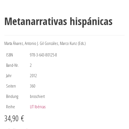
Metanarrativas hispánicas
Marta Álvarez, Antonio J. Gil González, Marco Kunz (Eds.)
ISBN
978-3-643-80125-8
Band-Nr.
2
Jahr
2012
Seiten
360
Bindung
broschiert
Reihe
LIT Ibéricas
34,90
€