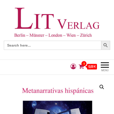
Search Button
Search
for:
0
0,00 €
MENÜ